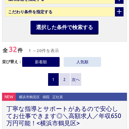
こだわり条件
を指定する
選択した条件で検索する
32
全
件
1 ～20件を表示
並び替え：
新着順
人気順
1
2
次へ
NEW
横浜市鶴見区
病院
正社員
丁寧な指導とサポートがあるので安心し
てお仕事できます◎＼高額求人／年収650
万円可能！<横浜市鶴見区>