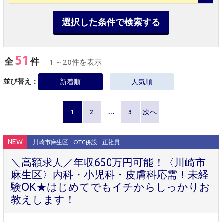
選択した条件で検索する
51
全
件
1 ～20件を表示
並び替え：
新着順
人気順
1
2
…
3
次へ
NEW
川崎市麻生区
OTC併設
正社員
＼高額求人／年収650万円可能！〈川崎市
麻生区〉内科・小児科・皮膚科応需！未経
験OK★はじめてでもイチからしっかりお
教えします！