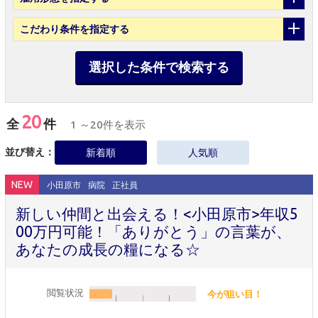
こだわり条件
を指定する
選択した条件で検索する
20
全
件
1 ～20件を表示
並び替え：
新着順
人気順
NEW
小田原市
病院
正社員
新しい仲間と出会える！<小田原市>年収5
00万円可能！「ありがとう」の言葉が、
あなたの成長の糧になる☆
閲覧状況
今が狙い目！