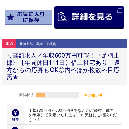
NEW
足柄上郡
調剤
正社員
＼高額求人／年収600万円可能！〈足柄上
郡〉【年間休日111日】借上社宅あり！遠
方からの応募もOK◎内科ほか複数科目応
需★
閲覧状況
今が狙い目！
年収380万円～600万円 ※あなたのご経験、能力
を考慮して決定いたします。お気軽にご相談くだ
さい！