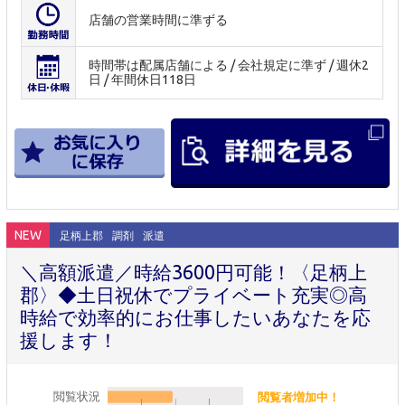
店舗の営業時間に準ずる
時間帯は配属店舗による / 会社規定に準ず / 週休2
日 / 年間休日118日
NEW
足柄上郡
調剤
派遣
＼高額派遣／時給3600円可能！〈足柄上
郡〉◆土日祝休でプライベート充実◎高
時給で効率的にお仕事したいあなたを応
援します！
閲覧状況
閲覧者増加中！