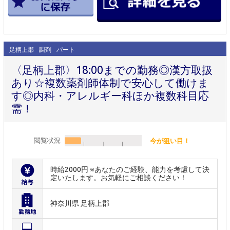
足柄上郡
調剤
パート
〈足柄上郡〉18:00までの勤務◎漢方取扱
あり☆複数薬剤師体制で安心して働けま
す◎内科・アレルギー科ほか複数科目応
需！
閲覧状況
今が狙い目！
時給2000円 ※あなたのご経験、能力を考慮して決
定いたします。お気軽にご相談ください！
神奈川県 足柄上郡