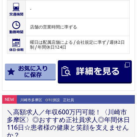
-
店舗の営業時間に準ずる
曜日は配属店舗による / 会社規定に準ず / 週休2日
制 / 年間休日124日
NEW
川崎市多摩区
OTC併設
正社員
＼高額求人／年収600万円可能！〈川崎市
多摩区〉◎おすすめ正社員求人◎年間休日
116日☆患者様の健康と笑顔を支えません
か？