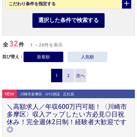
こだわり条件
を指定する
選択した条件で検索する
32
全
件
1 ～20件を表示
並び替え：
新着順
人気順
1
2
次へ
NEW
川崎市多摩区
OTC併設
正社員
＼高額求人／年収600万円可能！〈川崎市
多摩区〉収入アップしたい方必見◎日祝
休み！完全週休2日制！経験者大歓迎です
◎