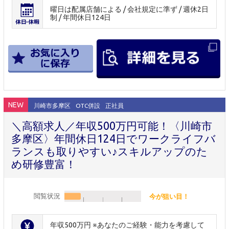
曜日は配属店舗による / 会社規定に準ず / 週休2日
制 / 年間休日124日
NEW
川崎市多摩区
OTC併設
正社員
＼高額求人／年収500万円可能！〈川崎市
多摩区〉年間休日124日でワークライフバ
ランスも取りやすい♪スキルアップのた
め研修豊富！
閲覧状況
今が狙い目！
年収500万円 ※あなたのご経験・能力を考慮して