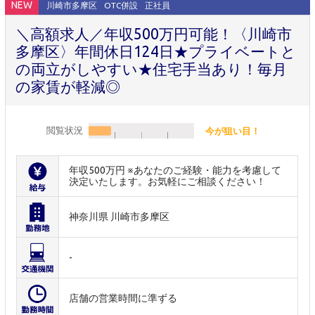
NEW
川崎市多摩区
OTC併設
正社員
＼高額求人／年収500万円可能！〈川崎市
多摩区〉年間休日124日★プライベートと
の両立がしやすい★住宅手当あり！毎月
の家賃が軽減◎
閲覧状況
今が狙い目！
年収500万円 ※あなたのご経験・能力を考慮して
決定いたします。お気軽にご相談ください！
神奈川県 川崎市多摩区
-
店舗の営業時間に準ずる