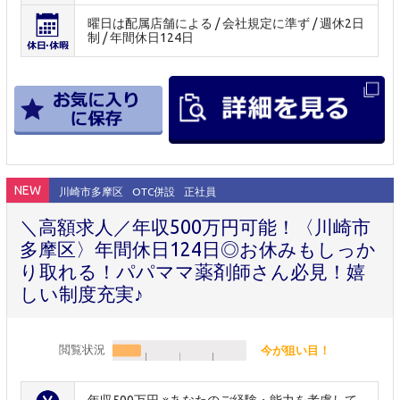
曜日は配属店舗による / 会社規定に準ず / 週休2日
制 / 年間休日124日
NEW
川崎市多摩区
OTC併設
正社員
＼高額求人／年収500万円可能！〈川崎市
多摩区〉年間休日124日◎お休みもしっか
り取れる！パパママ薬剤師さん必見！嬉
しい制度充実♪
閲覧状況
今が狙い目！