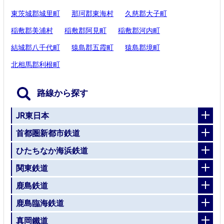
東茨城郡城里町
那珂郡東海村
久慈郡大子町
稲敷郡美浦村
稲敷郡阿見町
稲敷郡河内町
結城郡八千代町
猿島郡五霞町
猿島郡境町
北相馬郡利根町
路線から探す
JR東日本
首都圏新都市鉄道
ひたちなか海浜鉄道
関東鉄道
鹿島鉄道
鹿島臨海鉄道
真岡鐵道