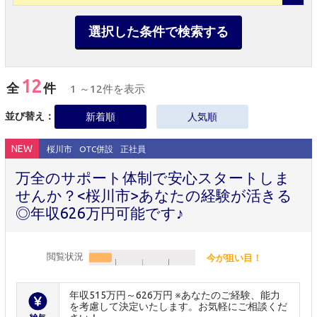
選択した条件で検索する
12
全
件
1 ～12件を表示
並び替え：
新着順
人気順
NEW
桜川市
OTC併設
正社員
万全のサポート体制で安心スタートしま
せんか？<桜川市>あなたの経験が活きる
◎年収626万円可能です♪
閲覧状況
今が狙い目！
年収515万円～626万円 ※あなたのご経験、能力
を考慮して決定いたします。お気軽にご相談くだ