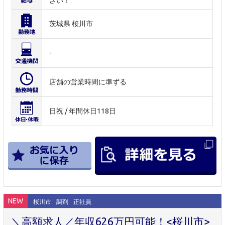
さい！
茨城県 桜川市
-
店舗の営業時間に準ずる
日祝 / 年間休日118日
NEW
桜川市
調剤
正社員
＼高額求人／年収626万円可能！<桜川市>