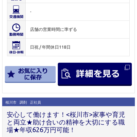
-
店舗の営業時間に準ずる
日祝 / 年間休日118日
桜川市
調剤
正社員
安心して働けます！<桜川市>家事や育児
と両立★助け合いの精神を大切にする職
場★年収626万円可能！