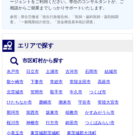
ージェントをご利用ください。専任のコンサルタントが、ご
相談からご就業までしっかりサポートいたします。
参照：厚生労働省「衛生行政報告例」「医師・歯科医師・薬剤師調
査」「一般職業紹介状況」「賃金構造基本統計調査」
エリアで探す
市区町村から探す
水戸市
日立市
土浦市
古河市
石岡市
結城市
龍ケ崎市
下妻市
常総市
常陸太田市
高萩市
北茨城市
笠間市
取手市
牛久市
つくば市
ひたちなか市
鹿嶋市
潮来市
守谷市
常陸大宮市
那珂市
筑西市
坂東市
稲敷市
かすみがうら市
桜川市
神栖市
行方市
鉾田市
つくばみらい市
小美玉市
東茨城郡茨城町
東茨城郡大洗町