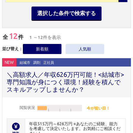
選択した条件で検索する
12
全
件
1 ～12件を表示
並び替え：
新着順
人気順
NEW
結城市
調剤
正社員
＼高額求人／年収626万円可能！<結城市>
専門知識が身につく環境！経験を積んで
スキルアップしませんか？
閲覧状況
今が狙い目！
年収515万円～626万円 ※あなたのご経験、能力
を考慮して決定いたします。お気軽にご相談くだ