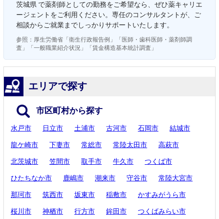
茨城県 で薬剤師としての勤務をご希望なら、ぜひ薬キャリエ
ージェントをご利用ください。専任のコンサルタントが、ご
相談からご就業までしっかりサポートいたします。
参照：厚生労働省「衛生行政報告例」「医師・歯科医師・薬剤師調
査」「一般職業紹介状況」「賃金構造基本統計調査」
エリアで探す
市区町村から探す
水戸市
日立市
土浦市
古河市
石岡市
結城市
龍ケ崎市
下妻市
常総市
常陸太田市
高萩市
北茨城市
笠間市
取手市
牛久市
つくば市
ひたちなか市
鹿嶋市
潮来市
守谷市
常陸大宮市
那珂市
筑西市
坂東市
稲敷市
かすみがうら市
桜川市
神栖市
行方市
鉾田市
つくばみらい市