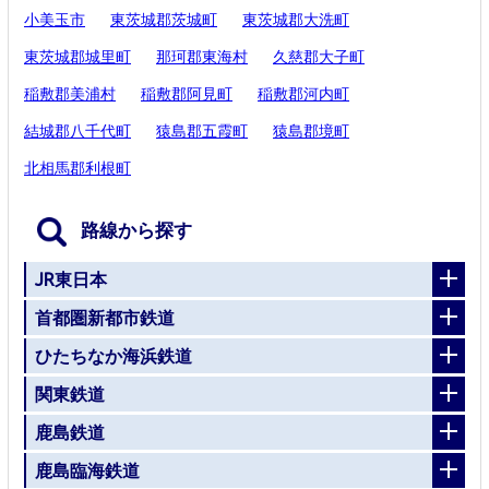
小美玉市
東茨城郡茨城町
東茨城郡大洗町
東茨城郡城里町
那珂郡東海村
久慈郡大子町
稲敷郡美浦村
稲敷郡阿見町
稲敷郡河内町
結城郡八千代町
猿島郡五霞町
猿島郡境町
北相馬郡利根町
路線から探す
JR東日本
首都圏新都市鉄道
ひたちなか海浜鉄道
関東鉄道
鹿島鉄道
鹿島臨海鉄道