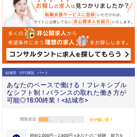
結城市
OTC併設
パート
あなたのペースで働ける！フレキシブル
なシフト制！バランスの取れた働き方が
可能◎18:00終業！<結城市>
閲覧状況
今が狙い目！
時給2,000円～2,600円 ※あなたのご経験、能力を