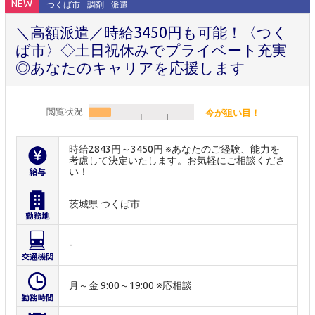
NEW
つくば市
調剤
派遣
＼高額派遣／時給3450円も可能！〈つく
ば市〉◇土日祝休みでプライベート充実
◎あなたのキャリアを応援します
閲覧状況
今が狙い目！
時給2843円～3450円 ※あなたのご経験、能力を
考慮して決定いたします。お気軽にご相談くださ
い！
茨城県 つくば市
-
月～金 9:00～19:00 ※応相談