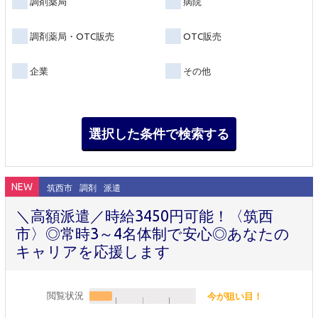
調剤薬局
病院
調剤薬局・OTC販売
OTC販売
企業
その他
NEW
筑西市
調剤
派遣
＼高額派遣／時給3450円可能！〈筑西
市〉◎常時3～4名体制で安心◎あなたの
キャリアを応援します
閲覧状況
今が狙い目！