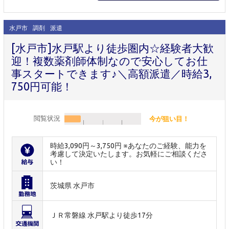
水戸市
調剤
派遣
[水戸市]水戸駅より徒歩圏内☆経験者大歓
迎！複数薬剤師体制なので安心してお仕
事スタートできます♪＼高額派遣／時給3,
750円可能！
閲覧状況
今が狙い目！
時給3,090円～3,750円 ※あなたのご経験、能力を
考慮して決定いたします。お気軽にご相談くださ
い！
茨城県 水戸市
ＪＲ常磐線 水戸駅より徒歩17分