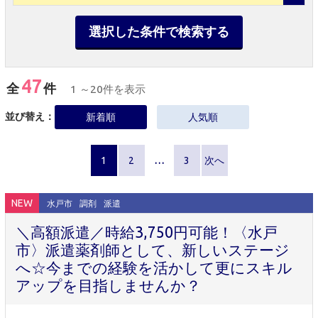
選択した条件で検索する
47
全
件
1 ～20件を表示
並び替え：
新着順
人気順
1
2
…
3
次へ
NEW
水戸市
調剤
派遣
＼高額派遣／時給3,750円可能！〈水戸
市〉派遣薬剤師として、新しいステージ
へ☆今までの経験を活かして更にスキル
アップを目指しませんか？