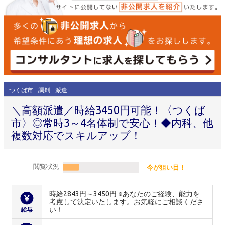
つくば市
調剤
派遣
＼高額派遣／時給3450円可能！〈つくば
市〉◎常時3～4名体制で安心！◆内科、他
複数対応でスキルアップ！
閲覧状況
今が狙い目！
時給2843円～3450円 ※あなたのご経験、能力を
考慮して決定いたします。お気軽にご相談くださ
い！