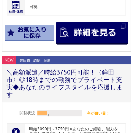
日祝
NEW
鉾田市
調剤
派遣
＼高額派遣／時給3750円可能！〈鉾田
市〉◎18時までの勤務でプライベート充
実◆あなたのライフスタイルを応援しま
す
閲覧状況
今が狙い目！
時給3090円～3750円 ※あなたのご経験、能力を