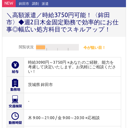
NEW
鉾田市
調剤
派遣
＼高額派遣／時給3750円可能！〈鉾田
市〉◆週2日木金固定勤務で効率的にお仕
事◎幅広い処方科目でスキルアップ！
閲覧状況
今が狙い目！
時給3090円～3750円 ※あなたのご経験、能力を
考慮して決定いたします。お気軽にご相談くださ
い！
茨城県 鉾田市
-
木 9:00～21:00 / 金 9:00～20:30 ※応相談