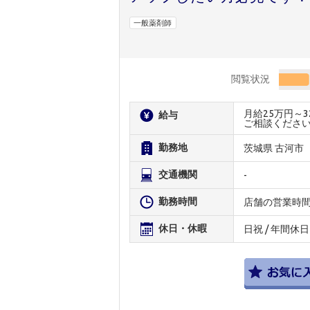
一般薬剤師
閲覧状況
月給25万円～
給与
ご相談くださ
勤務地
茨城県 古河市
交通機関
-
勤務時間
店舗の営業時
休日・休暇
日祝 / 年間休日