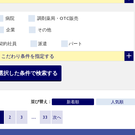
病院
調剤薬局・OTC販売
企業
その他
契約社員
派遣
パート
こだわり条件を指定する
選択した条件で検索する
並び替え：
新着順
人気順
2
3
…
33
次へ