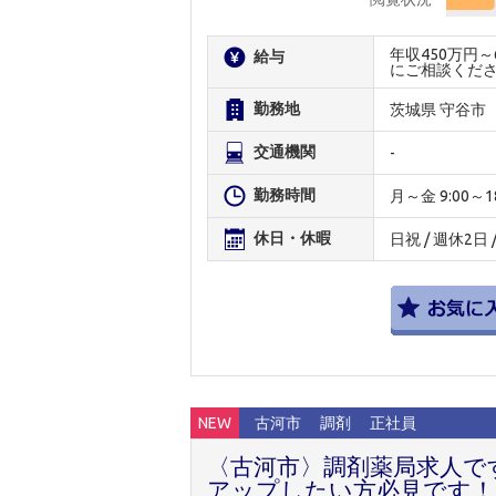
年収450万円
給与
にご相談くだ
勤務地
茨城県 守谷市
交通機関
-
勤務時間
月～金 9:00～18:
休日・休暇
日祝 / 週休2日
NEW
古河市
調剤
正社員
〈古河市〉調剤薬局求人で
アップしたい方必見です！