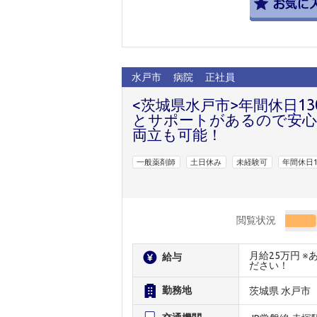
水戸市
病院
正社員
<茨城県水戸市>年間休日13
とサポートがあるので安心
両立も可能！
一般薬剤師
土日休み
未経験可
年間休日1
閲覧状況
月給25万円 
給与
ださい！
勤務地
茨城県 水戸市