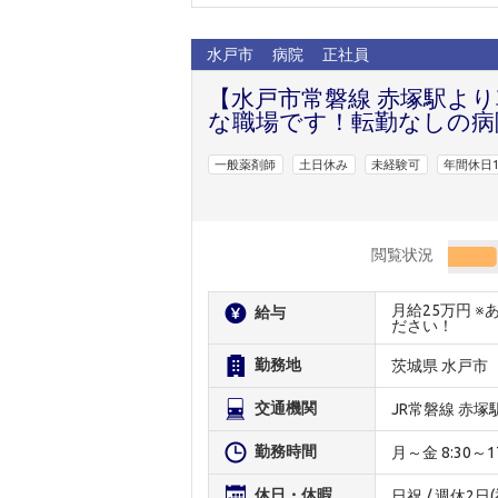
水戸市
病院
正社員
【水戸市常磐線 赤塚駅よ
な職場です！転勤なしの病
一般薬剤師
土日休み
未経験可
年間休日1
閲覧状況
月給25万円 
給与
ださい！
勤務地
茨城県 水戸市
交通機関
JR常磐線 赤塚
勤務時間
月～金 8:30～17:
休日・休暇
日祝 / 週休2日