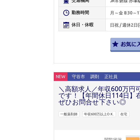
交通機関
JR常磐線 赤塚
勤務時間
月～金 8:30～17:
休日・休暇
日祝 / 週休2日
NEW
守谷市
調剤
正社員
＼高額求人／年収600万円
です！【年間休日114日
ぜひお問合せ下さい◎
一般薬剤師
年収600万以上O.K.
在宅
閲覧状況