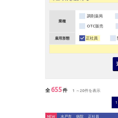
調剤薬局
業種
OTC販売
正社員
雇用形態
655
全
件
1 ～20件を表示
1
NEW
水戸市
病院
正社員