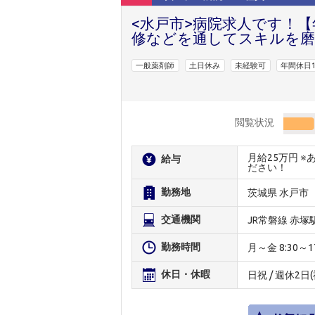
<水戸市>病院求人です！【
修などを通してスキルを磨
一般薬剤師
土日休み
未経験可
年間休日1
閲覧状況
月給25万円 
給与
ださい！
勤務地
茨城県 水戸市
交通機関
JR常磐線 赤塚
勤務時間
月～金 8:30～17:
休日・休暇
日祝 / 週休2日