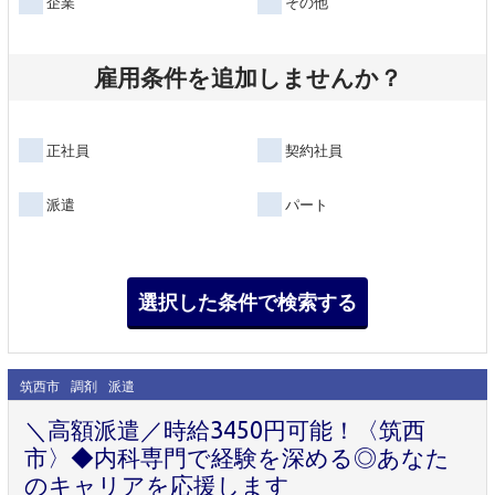
企業
その他
雇用条件を追加しませんか？
正社員
契約社員
派遣
パート
筑西市
調剤
派遣
＼高額派遣／時給3450円可能！〈筑西
市〉◆内科専門で経験を深める◎あなた
のキャリアを応援します