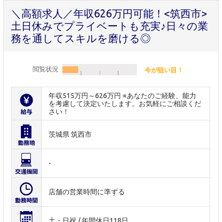
＼高額求人／年収626万円可能！<筑西市>
土日休みでプライベートも充実♪日々の業
務を通してスキルを磨ける◎
閲覧状況
今が狙い目！
年収515万円～626万円 ※あなたのご経験、能力
を考慮して決定いたします。お気軽にご相談くだ
さい！
茨城県 筑西市
-
店舗の営業時間に準ずる
土・日祝 / 年間休日118日