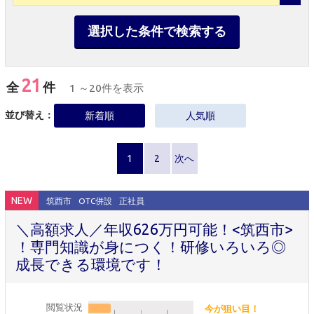
選択した条件で検索する
21
全
件
1 ～20件を表示
並び替え：
新着順
人気順
1
2
次へ
NEW
筑西市
OTC併設
正社員
＼高額求人／年収626万円可能！<筑西市>
！専門知識が身につく！研修いろいろ◎
成長できる環境です！
閲覧状況
今が狙い目！