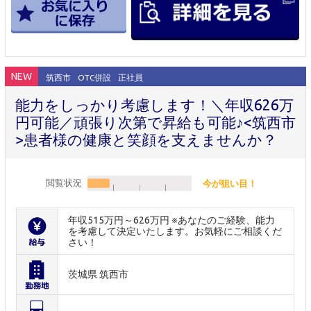
NEW
筑西市
OTC併設
正社員
能力をしっかり考慮します！＼年収626万
円可能／頑張り次第で昇給も可能♪<筑西市
>患者様の健康と笑顔を支えませんか？
閲覧状況
今が狙い目！
年収515万円～626万円 ※あなたのご経験、能力
を考慮して決定いたします。お気軽にご相談くだ
さい！
茨城県 筑西市