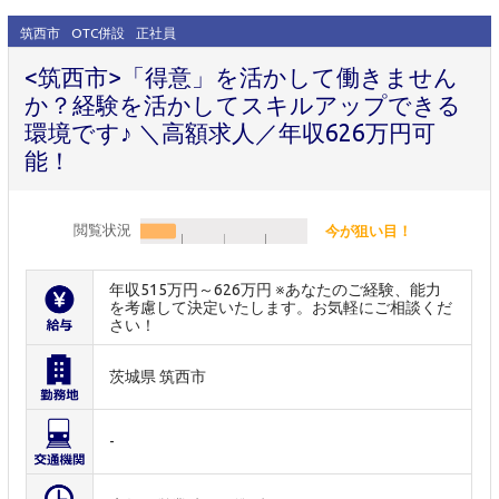
筑西市
OTC併設
正社員
<筑西市>「得意」を活かして働きません
か？経験を活かしてスキルアップできる
環境です♪ ＼高額求人／年収626万円可
能！
閲覧状況
今が狙い目！
年収515万円～626万円 ※あなたのご経験、能力
を考慮して決定いたします。お気軽にご相談くだ
さい！
茨城県 筑西市
-