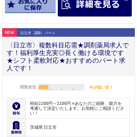
NEW
日立市
調剤
パート
〈日立市〉複数科目応需★調剤薬局求人で
す！福利厚生充実◎長く働ける環境です
★シフト柔軟対応★おすすめのパート求
人です！
閲覧状況
今が狙い目！
時給2200円～2200円 ※あなたのご経験、能力を
考慮して決定いたします。お気軽にご相談くださ
い！
茨城県 日立市