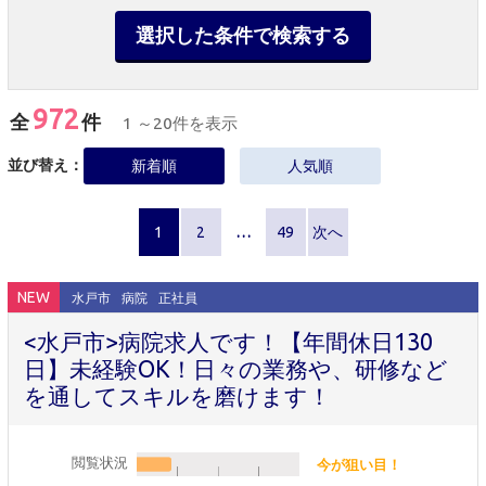
選択した条件で検索する
972
全
件
1 ～20件を表示
並び替え：
新着順
人気順
1
2
…
49
次へ
NEW
水戸市
病院
正社員
<水戸市>病院求人です！【年間休日130
日】未経験OK！日々の業務や、研修など
を通してスキルを磨けます！
閲覧状況
今が狙い目！