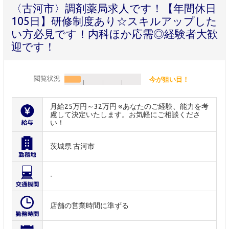
〈古河市〉調剤薬局求人です！【年間休日
105日】研修制度あり☆スキルアップした
い方必見です！内科ほか応需◎経験者大歓
迎です！
閲覧状況
今が狙い目！
月給25万円～32万円 ※あなたのご経験、能力を考
慮して決定いたします。お気軽にご相談くださ
い！
茨城県 古河市
-
店舗の営業時間に準ずる