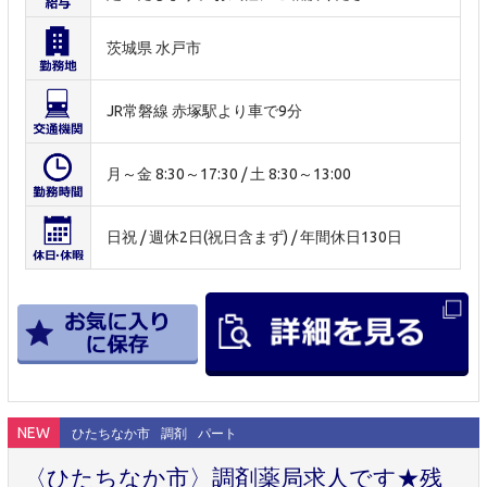
茨城県 水戸市
JR常磐線 赤塚駅より車で9分
月～金 8:30～17:30 / 土 8:30～13:00
日祝 / 週休2日(祝日含まず) / 年間休日130日
NEW
ひたちなか市
調剤
パート
〈ひたちなか市〉調剤薬局求人です★残