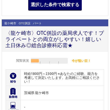
龍ケ崎市
OTC併設
パート
〈龍ケ崎市〉OTC併設の薬局求人です！プ
ライベートとの両立がしやすい！嬉しい
土日休み◎総合診療科応需★
閲覧状況
今が狙い目！
時給1800円～2300円 ※あなたのご経験、能力を
考慮して決定いたします。お気軽にご相談くださ
い！
茨城県 龍ケ崎市
-