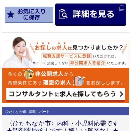
ひたちなか市
調剤
パート
〈ひたちなか市〉内科・小児科応需です
★調剤薬局求人です！嬉しい残業なし★