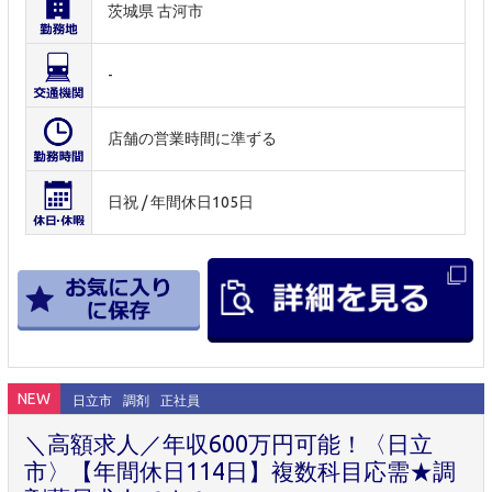
茨城県 古河市
-
店舗の営業時間に準ずる
日祝 / 年間休日105日
NEW
日立市
調剤
正社員
＼高額求人／年収600万円可能！〈日立
市〉【年間休日114日】複数科目応需★調