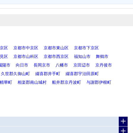
京区
京都市中京区
京都市東山区
京都市下京区
見区
京都市山科区
京都市西京区
福知山市
舞鶴市
城陽市
向日市
長岡京市
八幡市
京田辺市
京丹後市
久世郡久御山町
綴喜郡井手町
綴喜郡宇治田原町
精華町
相楽郡南山城村
船井郡京丹波町
与謝郡伊根町