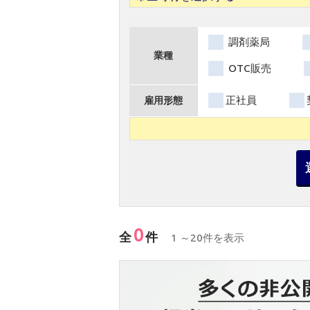
調剤薬局
業種
OTC販売
正社員
雇用形態
0
全
件
1 ～20件を表示