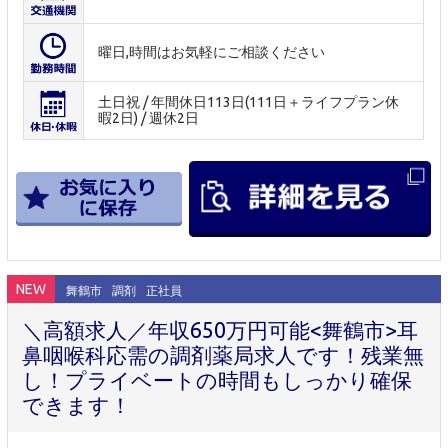
曜日,時間はお気軽にご相談ください
土日祝 / 年間休日113日(111日＋ライフプラン休
暇2日) / 週休2日
NEW
舞鶴市
調剤
正社員
＼高額求人／年収650万円可能<舞鶴市>耳
鼻咽喉科応需の調剤薬局求人です！残業無
し！プライベートの時間もしっかり確保
できます！