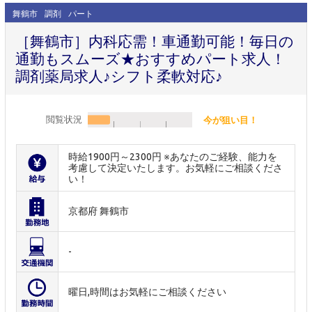
舞鶴市
調剤
パート
［舞鶴市］内科応需！車通勤可能！毎日の
通勤もスムーズ★おすすめパート求人！
調剤薬局求人♪シフト柔軟対応♪
閲覧状況
今が狙い目！
時給1900円～2300円 ※あなたのご経験、能力を
考慮して決定いたします。お気軽にご相談くださ
い！
京都府 舞鶴市
-
曜日,時間はお気軽にご相談ください