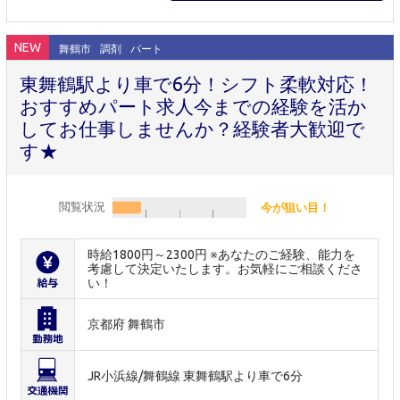
NEW
舞鶴市
調剤
パート
東舞鶴駅より車で6分！シフト柔軟対応！
おすすめパート求人今までの経験を活か
してお仕事しませんか？経験者大歓迎で
す★
閲覧状況
今が狙い目！
時給1800円～2300円 ※あなたのご経験、能力を
考慮して決定いたします。お気軽にご相談くださ
い！
京都府 舞鶴市
JR小浜線/舞鶴線 東舞鶴駅より車で6分