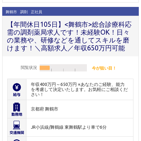
舞鶴市
調剤
正社員
【年間休日105日】<舞鶴市>総合診療科応
需の調剤薬局求人です！未経験OK！日々
の業務や、研修などを通してスキルを磨
けます！＼高額求人／年収650万円可能
閲覧状況
今が狙い目！
年収400万円～650万円 ※あなたのご経験、能力
を考慮して決定いたします。お気軽にご相談くだ
さい！
京都府 舞鶴市
JR小浜線/舞鶴線 東舞鶴駅より車で6分