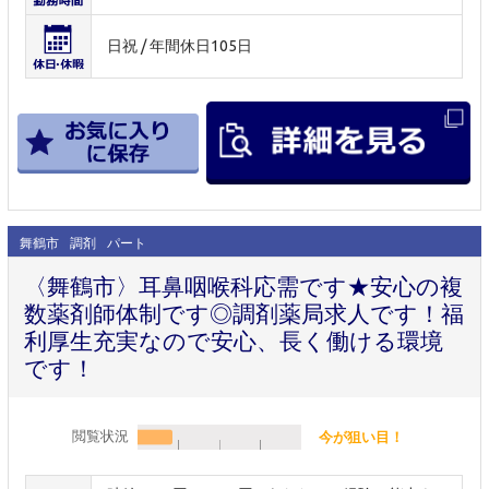
日祝 / 年間休日105日
舞鶴市
調剤
パート
〈舞鶴市〉耳鼻咽喉科応需です★安心の複
数薬剤師体制です◎調剤薬局求人です！福
利厚生充実なので安心、長く働ける環境
です！
閲覧状況
今が狙い目！