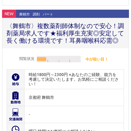
NEW
舞鶴市
調剤
パート
〈舞鶴市〉複数薬剤師体制なので安心！調
剤薬局求人です★福利厚生充実◎安定して
長く働ける環境です！耳鼻咽喉科応需◎
閲覧状況
今が狙い目！
時給1800円～2300円 ※あなたのご経験、能力を
考慮して決定いたします。お気軽にご相談くださ
い！
京都府 舞鶴市
-