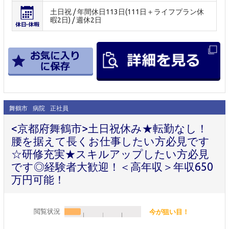
土日祝 / 年間休日113日(111日＋ライフプラン休
暇2日) / 週休2日
舞鶴市
病院
正社員
<京都府舞鶴市>土日祝休み★転勤なし！
腰を据えて長くお仕事したい方必見です
☆研修充実★スキルアップしたい方必見
です◎経験者大歓迎！＜高年収＞年収650
万円可能！
閲覧状況
今が狙い目！