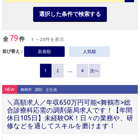
選択した条件で検索する
79
全
件
1 ～20件を表示
並び替え：
新着順
人気順
1
2
…
4
次へ
NEW
舞鶴市
調剤
正社員
＼高額求人／年収650万円可能<舞鶴市>総
合診療科応需の調剤薬局求人です！【年間
休日105日】未経験OK！日々の業務や、研
修などを通してスキルを磨けます！