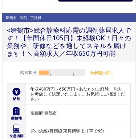
舞鶴市
調剤
正社員
<舞鶴市>総合診療科応需の調剤薬局求人で
す！【年間休日105日】未経験OK！日々の
業務や、研修などを通してスキルを磨け
ます！＼高額求人／年収650万円可能
閲覧状況
今が狙い目！
年収400万円～650万円 ※あなたのご経験、能力
を考慮して決定いたします。お気軽にご相談くだ
さい！
京都府 舞鶴市
JR小浜線/舞鶴線 東舞鶴駅より車で6分