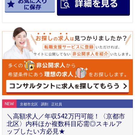
NEW
京都市北区
調剤
正社員
＼高額求人／年収542万円可能！〈京都市
北区〉内科ほか複数科目応需◎スキルア
ップしたい方必見★