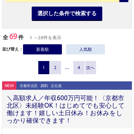
選択した条件で検索する
69
全
件
1 ～20件を表示
並び替え：
新着順
人気順
1
2
…
4
次へ
NEW
京都市北区
調剤
正社員
＼高額求人／年収600万円可能！〈京都市
北区〉未経験OK！はじめてでも安心して
働けます！嬉しい土日休み！お休みをし
っかり確保できます！