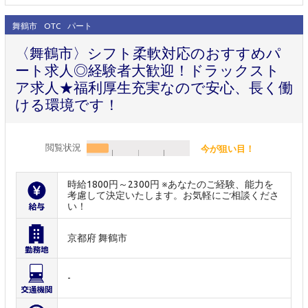
舞鶴市
OTC
パート
〈舞鶴市〉シフト柔軟対応のおすすめパ
ート求人◎経験者大歓迎！ドラックスト
ア求人★福利厚生充実なので安心、長く働
ける環境です！
閲覧状況
今が狙い目！
時給1800円～2300円 ※あなたのご経験、能力を
考慮して決定いたします。お気軽にご相談くださ
い！
京都府 舞鶴市
-