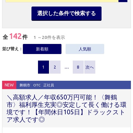
選択した条件で検索する
142
全
件
1 ～20件を表示
並び替え：
新着順
人気順
1
2
…
8
次へ
NEW
舞鶴市
OTC
正社員
＼高額求人／年収650万円可能！〈舞鶴
市〉福利厚生充実◎安定して長く働ける環
境です！【年間休日105日】ドラックスト
ア求人です◎