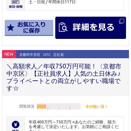
土・日祝 / 年間休日117日
NEW
京都市中京区
OTC
正社員
＼高額求人／年収750万円可能！〈京都市
中京区〉【正社員求人】人気の土日休み♪
プライベートとの両立がしやすい職場で
す☆
閲覧状況
今が狙い目！
年収400万円～750万円 ※あなたのご経験、能力
を考慮して決定いたします。お気軽にご相談くだ