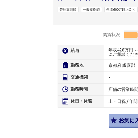
管理薬剤師
一般薬剤師
年収600万以上O.K.
閲覧状況
年収428万円
給与
にご相談くだ
勤務地
京都府 綴喜郡
交通機関
-
勤務時間
店舗の営業時
休日・休暇
土・日祝 / 年