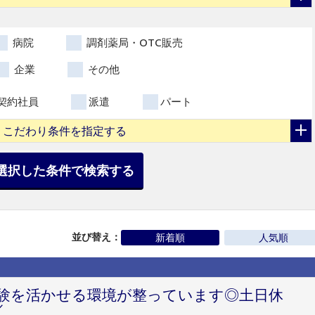
病院
調剤薬局・OTC販売
企業
その他
契約社員
派遣
パート
こだわり条件を指定する
選択した条件で検索する
並び替え：
新着順
人気順
経験を活かせる環境が整っています◎土日休
／