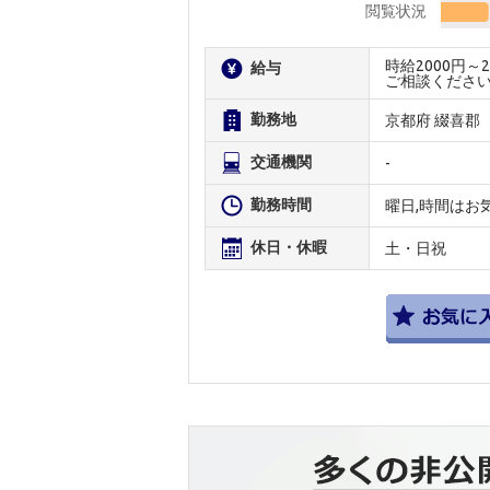
閲覧状況
時給2000円
給与
ご相談くださ
勤務地
京都府 綴喜郡
交通機関
-
勤務時間
曜日,時間はお
休日・休暇
土・日祝