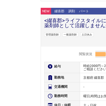
NEW
綴喜郡
調剤
パート
<綴喜郡>ライフスタイル
薬剤師として活躍しません
管理薬剤師
一般薬剤師
土日休み
閲覧状況
時給2000円
給与
ご相談くださ
勤務地
京都府 綴喜郡
交通機関
-
勤務時間
曜日,時間はお
休日・休暇
土・日祝