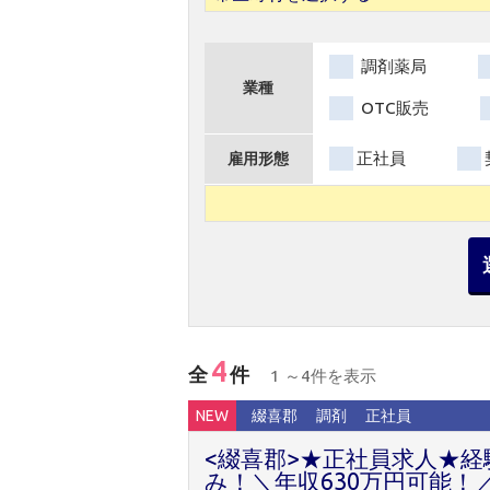
調剤薬局
業種
OTC販売
正社員
雇用形態
4
全
件
1 ～4件を表示
NEW
綴喜郡
調剤
正社員
<綴喜郡>★正社員求人★
み！＼年収630万円可能！