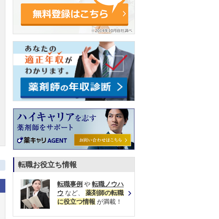
転職お役立ち情報
転職事例
や
転職ノウハ
ウ
など、
薬剤師の転職
に役立つ情報
が満載！