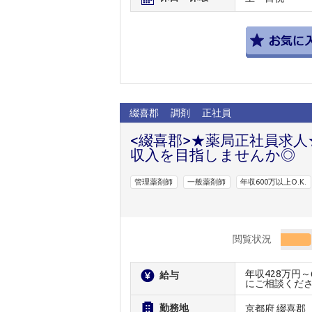
綴喜郡
調剤
正社員
<綴喜郡>★薬局正社員求人
収入を目指しませんか◎
管理薬剤師
一般薬剤師
年収600万以上O.K.
閲覧状況
年収428万円
給与
にご相談くだ
勤務地
京都府 綴喜郡