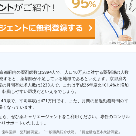
。京都府内の薬剤師数は5894人で、人口10万人に対する薬剤師の人数
人と比較すると、薬剤師が不足している地域であるといえます。京都府内
の月間有効求人数は3233人で、これは平成26年度比101.4%と増加
、転職しやすい環境だといえるでしょう。
4.3歳で、平均年収は471万円です。また、月間の超過勤務時間の平
り長くなっています。
望なら、ぜひ薬キャリエージェントをご利用ください。専任のコンサル
かりサポートいたします。
・歯科医師・薬剤師調査」「一般職業紹介状況」「賃金構造基本統計調査」