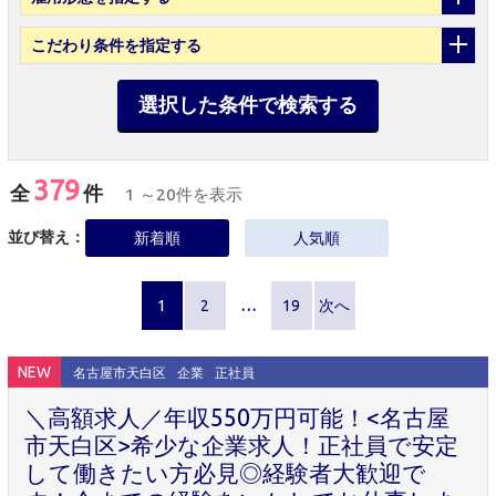
こだわり条件
を指定する
選択した条件で検索する
379
全
件
1 ～20件を表示
並び替え：
新着順
人気順
1
2
…
19
次へ
NEW
名古屋市天白区
企業
正社員
＼高額求人／年収550万円可能！<名古屋
市天白区>希少な企業求人！正社員で安定
して働きたい方必見◎経験者大歓迎で