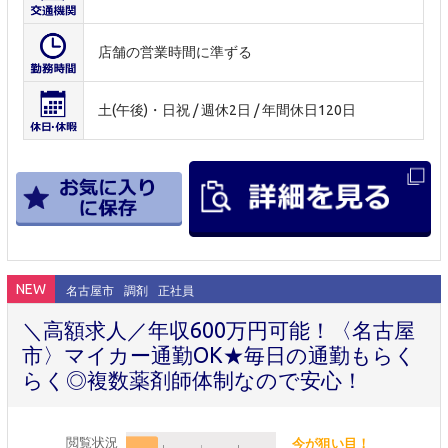
店舗の営業時間に準ずる
土(午後)・日祝 / 週休2日 / 年間休日120日
NEW
名古屋市
調剤
正社員
＼高額求人／年収600万円可能！〈名古屋
市〉マイカー通勤OK★毎日の通勤もらく
らく◎複数薬剤師体制なので安心！
閲覧状況
今が狙い目！