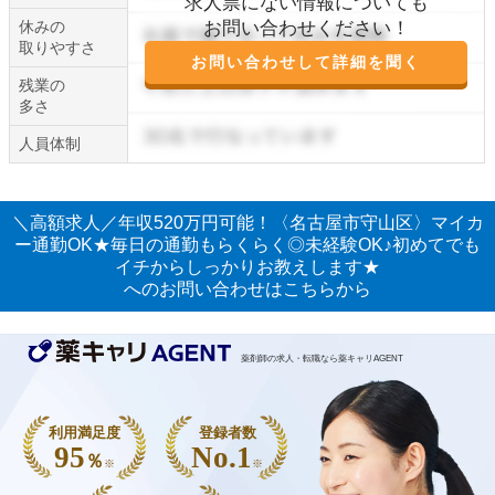
求人票にない情報についても
休みの
お問い合わせください！
取りやすさ
お問い合わせして詳細を聞く
残業の
多さ
人員体制
＼高額求人／年収520万円可能！〈名古屋市守山区〉マイカ
ー通勤OK★毎日の通勤もらくらく◎未経験OK♪初めてでも
イチからしっかりお教えします★
へのお問い合わせはこちらから
薬剤師の求人・転職なら薬キャリAGENT
利用満足度
登録者数
95
No.1
％
※
※