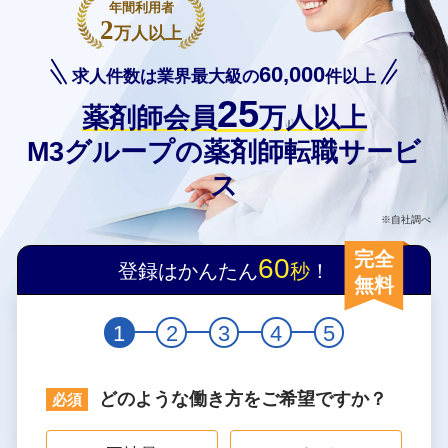
年間利用者
2
万人以上
60,000
求人件数は業界最大級の
件以上
25
薬剤師会員
万人以上
M3グループの薬剤師転職サービ
ス
※自社調べ
完全
60
登録はかんたん
秒
！
無料
1
2
3
4
5
どのような働き方をご希望ですか？