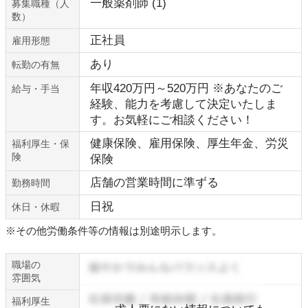
一般薬剤師 (1)
募集職種（人
数）
正社員
雇用形態
あり
転勤の有無
年収420万円～520万円 ※あなたのご
給与・手当
経験、能力を考慮して決定いたしま
す。お気軽にご相談ください！
健康保険、雇用保険、厚生年金、労災
福利厚生・保
険
保険
店舗の営業時間に準ずる
勤務時間
日祝
休日・休暇
※その他労働条件等の情報は別途明示します。
職場の
雰囲気
福利厚生