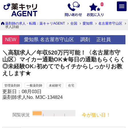
0
薬剤師の求人・転職：薬キャリAGENT
全国
愛知県
名古屋市守山区
求人詳細
NEW
愛知県 名古屋市守山区
調剤
正社員
＼高額求人／年収520万円可能！〈名古屋市守
山区〉マイカー通勤OK★毎日の通勤もらくらく
◎未経験OK♪初めてでもイチからしっかりお教
えします★
管理薬剤師
一般薬剤師
未経験可
在宅
更新日：08月03日
薬剤師求人No. M3C-134824
今が狙い目！
閲覧状況