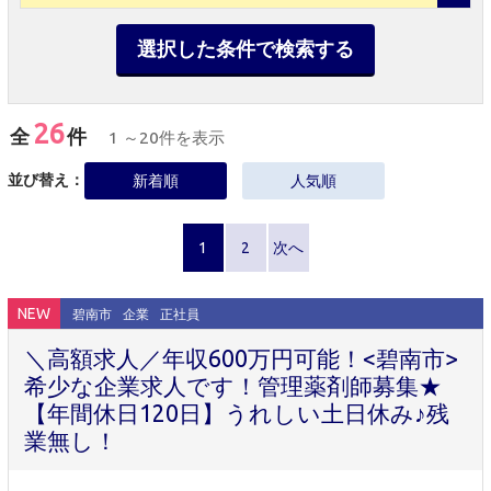
選択した条件で検索する
26
全
件
1 ～20件を表示
並び替え：
新着順
人気順
1
2
次へ
NEW
碧南市
企業
正社員
＼高額求人／年収600万円可能！<碧南市>
希少な企業求人です！管理薬剤師募集★
【年間休日120日】うれしい土日休み♪残
業無し！