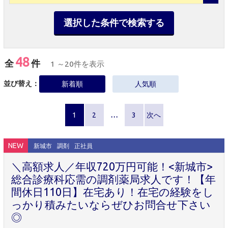
選択した条件で検索する
48
全
件
1 ～20件を表示
並び替え：
新着順
人気順
1
2
…
3
次へ
NEW
新城市
調剤
正社員
＼高額求人／年収720万円可能！<新城市>
総合診療科応需の調剤薬局求人です！【年
間休日110日】在宅あり！在宅の経験をし
っかり積みたいならぜひお問合せ下さい
◎