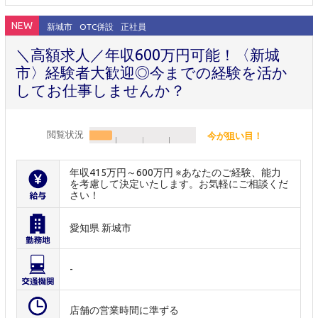
NEW
新城市
OTC併設
正社員
＼高額求人／年収600万円可能！〈新城
市〉経験者大歓迎◎今までの経験を活か
してお仕事しませんか？
閲覧状況
今が狙い目！
年収415万円～600万円 ※あなたのご経験、能力
を考慮して決定いたします。お気軽にご相談くだ
さい！
愛知県 新城市
-
店舗の営業時間に準ずる