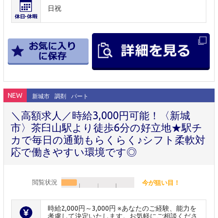
日祝
NEW
新城市
調剤
パート
＼高額求人／時給3,000円可能！〈新城
市〉茶臼山駅より徒歩6分の好立地★駅チ
カで毎日の通勤もらくらく♪シフト柔軟対
応で働きやすい環境です◎
閲覧状況
今が狙い目！
時給2,000円～3,000円 ※あなたのご経験、能力を
考慮して決定いたします。お気軽にご相談くださ