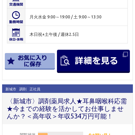
月火水金 9:00～19:00 / 土 9:00～13:30
木日祝+土午後 / 週休2.5日
新城市
調剤
正社員
〈新城市〉調剤薬局求人★耳鼻咽喉科応需
★今までの経験を活かしてお仕事しませ
んか？＜高年収＞年収534万円可能！
閲覧状況
今が狙い目！