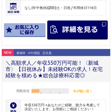
なし(年中無休)(調剤)土・日祝 / 年間休日116日
NEW
新城市
OTC併設
正社員
＼高額求人／年収550万円可能！〈新城
市〉【日祝休み】未経験OKの求人！在宅
経験を積める★総合診療科応需◎
閲覧状況
今が狙い目！
年収550万円 ※あなたのご経験、能力を考慮して
決定いたします。お気軽にご相談ください！