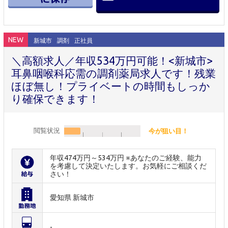
NEW
新城市
調剤
正社員
＼高額求人／年収534万円可能！<新城市>
耳鼻咽喉科応需の調剤薬局求人です！残業
ほぼ無し！プライベートの時間もしっか
り確保できます！
閲覧状況
今が狙い目！
年収474万円～534万円 ※あなたのご経験、能力
を考慮して決定いたします。お気軽にご相談くだ
さい！
愛知県 新城市
-