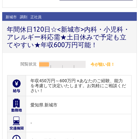
新城市
調剤
正社員
年間休日120日☆<新城市>内科・小児科・
アレルギー科応需★土日休みで予定も立
てやすい★年収600万円可能！
閲覧状況
今が狙い目！
年収450万円～600万円 ※あなたのご経験、能力
を考慮して決定いたします。お気軽にご相談くだ
さい！
愛知県 新城市
-