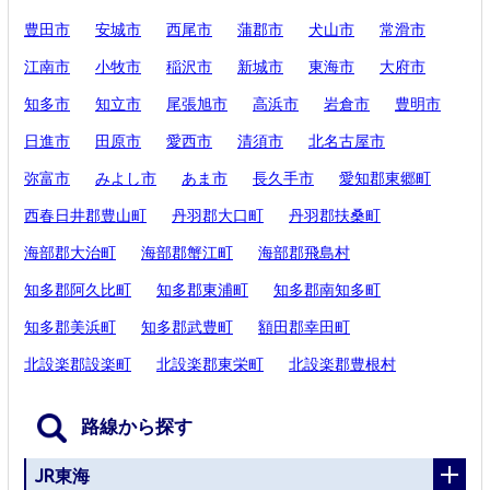
豊田市
安城市
西尾市
蒲郡市
犬山市
常滑市
江南市
小牧市
稲沢市
新城市
東海市
大府市
知多市
知立市
尾張旭市
高浜市
岩倉市
豊明市
日進市
田原市
愛西市
清須市
北名古屋市
弥富市
みよし市
あま市
長久手市
愛知郡東郷町
西春日井郡豊山町
丹羽郡大口町
丹羽郡扶桑町
海部郡大治町
海部郡蟹江町
海部郡飛島村
知多郡阿久比町
知多郡東浦町
知多郡南知多町
知多郡美浜町
知多郡武豊町
額田郡幸田町
北設楽郡設楽町
北設楽郡東栄町
北設楽郡豊根村
路線から探す
JR東海