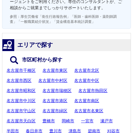
ージェントをご利用ください。専任のコンサルタントが、ご
相談からご就業までしっかりサポートいたします。
参照：厚生労働省「衛生行政報告例」「医師・歯科医師・薬剤師調
査」「一般職業紹介状況」「賃金構造基本統計調査」
エリアで探す
市区町村から探す
名古屋市千種区
名古屋市東区
名古屋市北区
名古屋市西区
名古屋市中村区
名古屋市中区
名古屋市昭和区
名古屋市瑞穂区
名古屋市熱田区
名古屋市中川区
名古屋市港区
名古屋市南区
名古屋市守山区
名古屋市緑区
名古屋市名東区
名古屋市天白区
豊橋市
岡崎市
一宮市
瀬戸市
半田市
春日井市
豊川市
津島市
碧南市
刈谷市