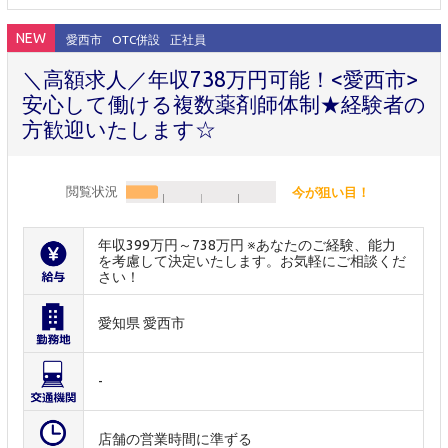
NEW
愛西市
OTC併設
正社員
＼高額求人／年収738万円可能！<愛西市>
安心して働ける複数薬剤師体制★経験者の
方歓迎いたします☆
閲覧状況
今が狙い目！
年収399万円～738万円 ※あなたのご経験、能力
を考慮して決定いたします。お気軽にご相談くだ
さい！
愛知県 愛西市
-
店舗の営業時間に準ずる