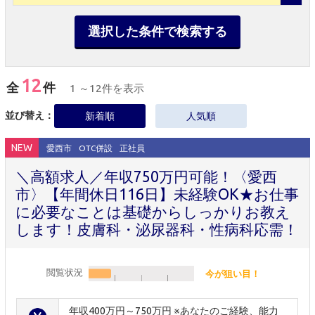
選択した条件で検索する
12
全
件
1 ～12件を表示
並び替え：
新着順
人気順
NEW
愛西市
OTC併設
正社員
＼高額求人／年収750万円可能！〈愛西
市〉【年間休日116日】未経験OK★お仕事
に必要なことは基礎からしっかりお教え
します！皮膚科・泌尿器科・性病科応需！
閲覧状況
今が狙い目！
年収400万円～750万円 ※あなたのご経験、能力