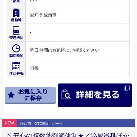
い！
愛知県 愛西市
-
曜日,時間はお気軽にご相談ください
日祝
NEW
愛西市
OTC併設
パート
＼安心の複数薬剤師体制★／泌尿器科ほか