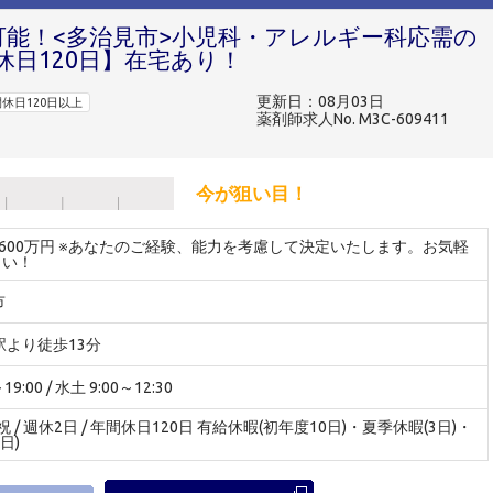
可能！<多治見市>小児科・アレルギー科応需の
日120日】在宅あり！
更新日：08月03日
休日120日以上
薬剤師求人No. M3C-609411
今が狙い目！
～600万円 ※あなたのご経験、能力を考慮して決定いたします。お気軽
さい！
市
駅より徒歩13分
9:00 / 水土 9:00～12:30
 / 週休2日 / 年間休日120日 有給休暇(初年度10日)・夏季休暇(3日)・
日)