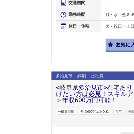
交通機関
-
勤務時間
月・水～金:8:45-
休日・休暇
火・祝日・土日午
多治見市
調剤
正社員
<岐阜県多治見市>在宅あ
けたい方は必見！スキルア
＞年収600万円可能！
一般薬剤師
年収600万以上O.K.
在宅
年間