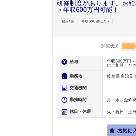
研修制度があります。お給
＞年収600万円可能！
一般薬剤師
年収600万以上O.K.
閲覧状況
年収500万円
給与
にご相談くだ
勤務地
岐阜県 多治見
交通機関
勤務時間
月・水～金:8:45-
休日・休暇
火・祝日・土日午