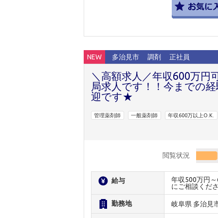
NEW
多治見市
調剤
正社員
＼高額求人／年収600万円
局求人です！！今までの経
迎です★
管理薬剤師
一般薬剤師
年収600万以上O.K.
閲覧状況
年収500万円
給与
にご相談くだ
勤務地
岐阜県 多治見