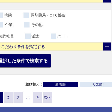
病院
調剤薬局・OTC販売
企業
その他
契約社員
派遣
パート
こだわり条件を指定する
選択した条件で検索する
並び替え：
新着順
人気順
2
3
…
4
次へ