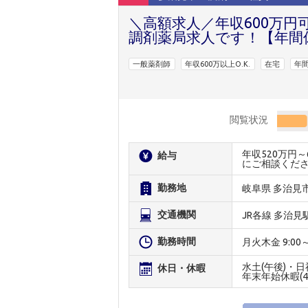
＼高額求人／年収600万円
調剤薬局求人です！【年間休
一般薬剤師
年収600万以上O.K.
在宅
年間
閲覧状況
年収520万円
給与
にご相談くだ
勤務地
岐阜県 多治見
交通機関
JR各線 多治見
勤務時間
月火木金 9:00～1
水土(午後)・日祝
休日・休暇
年末年始休暇(4