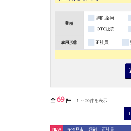
調剤薬局
業種
OTC販売
正社員
雇用形態
69
全
件
1 ～20件を表示
1
NEW
多治見市
調剤
正社員