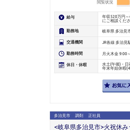
閲覧状況
年収520万円
給与
にご相談くだ
勤務地
岐阜県 多治見
交通機関
JR各線 多治見
勤務時間
月火木金 9:00～1
水土(午後)・日祝
休日・休暇
年末年始休暇(4
多治見市
調剤
正社員
<岐阜県多治見市>火祝休