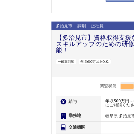
多治見市
調剤
正社員
【多治見市】資格取得支援
スキルアップのための研修
能！
一般薬剤師
年収600万以上O.K.
閲覧状況
年収500万円
給与
にご相談くだ
勤務地
岐阜県 多治見
交通機関