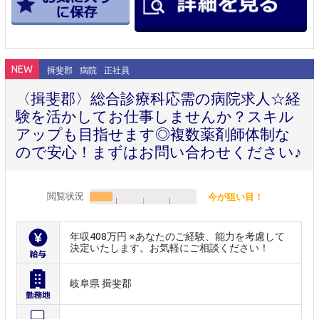
NEW
揖斐郡
病院
正社員
〈揖斐郡〉総合診療科応需の病院求人☆経
験を活かしてお仕事しませんか？スキル
アップも目指せます◎複数薬剤師体制な
ので安心！まずはお問い合わせください♪
閲覧状況
今が狙い目！
年収408万円 ※あなたのご経験、能力を考慮して
決定いたします。お気軽にご相談ください！
岐阜県 揖斐郡