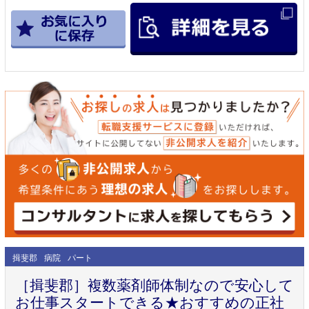
揖斐郡
病院
パート
［揖斐郡］複数薬剤師体制なので安心して
お仕事スタートできる★おすすめの正社