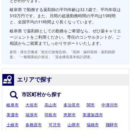
とがわかります。
岐阜県 で勤務する薬剤師の平均年齢は32.1歳で、平均年収は
510万円です。また、月間の超過勤務時間の平均は15時間
と、全国平均の11時間より長くなっています。
岐阜県 で薬剤師としての勤務をご希望なら、ぜひ薬キャリエ
ージェントをご利用ください。専任のコンサルタントが、ご
相談からご就業までしっかりサポートいたします。
参照：厚生労働省「衛生行政報告例」「医師・歯科医師・薬剤師調
査」「一般職業紹介状況」「賃金構造基本統計調査」
エリアで探す
市区町村から探す
岐阜市
大垣市
高山市
多治見市
関市
中津川市
美濃市
瑞浪市
羽島市
恵那市
美濃加茂市
土岐市
各務原市
可児市
山県市
瑞穂市
飛騨市