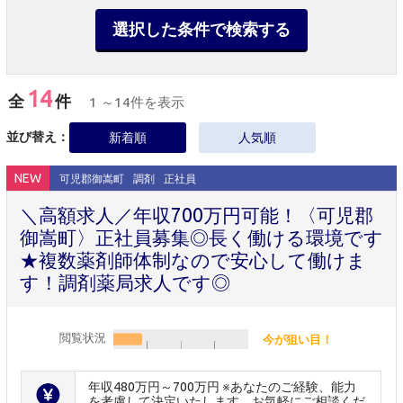
選択した条件で検索する
14
全
件
1 ～14件を表示
並び替え：
新着順
人気順
NEW
可児郡御嵩町
調剤
正社員
＼高額求人／年収700万円可能！〈可児郡
御嵩町〉正社員募集◎長く働ける環境です
★複数薬剤師体制なので安心して働けま
す！調剤薬局求人です◎
閲覧状況
今が狙い目！
年収480万円～700万円 ※あなたのご経験、能力
を考慮して決定いたします。お気軽にご相談くだ