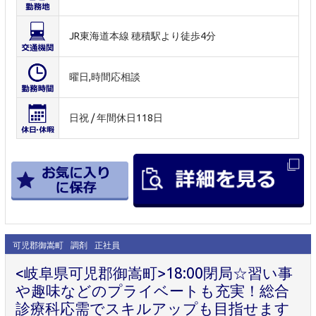
JR東海道本線 穂積駅より徒歩4分
曜日,時間応相談
日祝 / 年間休日118日
可児郡御嵩町
調剤
正社員
<岐阜県可児郡御嵩町>18:00閉局☆習い事
や趣味などのプライベートも充実！総合
診療科応需でスキルアップも目指せます