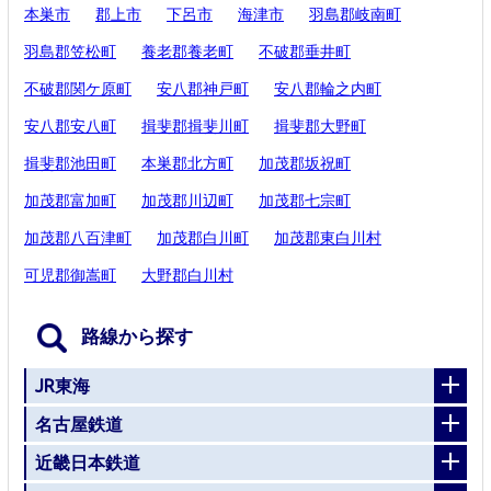
本巣市
郡上市
下呂市
海津市
羽島郡岐南町
羽島郡笠松町
養老郡養老町
不破郡垂井町
不破郡関ケ原町
安八郡神戸町
安八郡輪之内町
安八郡安八町
揖斐郡揖斐川町
揖斐郡大野町
揖斐郡池田町
本巣郡北方町
加茂郡坂祝町
加茂郡富加町
加茂郡川辺町
加茂郡七宗町
加茂郡八百津町
加茂郡白川町
加茂郡東白川村
可児郡御嵩町
大野郡白川村
路線から探す
JR東海
名古屋鉄道
近畿日本鉄道