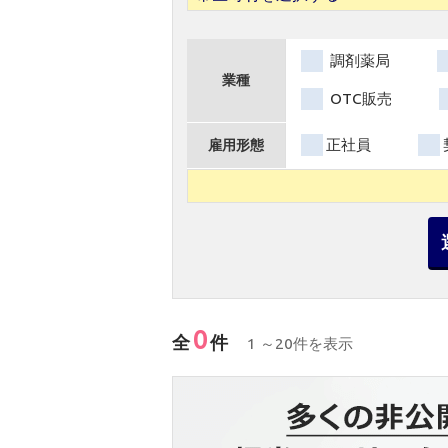
調剤薬局
業種
OTC販売
正社員
雇用形態
0
全
件
1 ～20件を表示