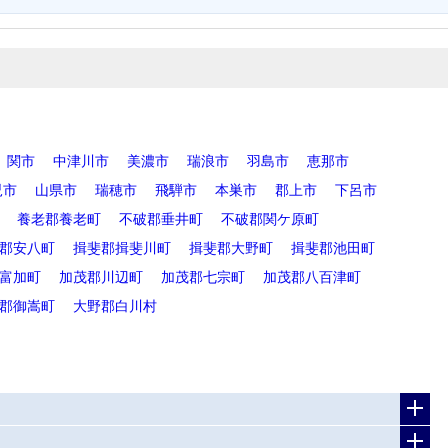
関市
中津川市
美濃市
瑞浪市
羽島市
恵那市
児市
山県市
瑞穂市
飛騨市
本巣市
郡上市
下呂市
養老郡養老町
不破郡垂井町
不破郡関ケ原町
郡安八町
揖斐郡揖斐川町
揖斐郡大野町
揖斐郡池田町
富加町
加茂郡川辺町
加茂郡七宗町
加茂郡八百津町
郡御嵩町
大野郡白川村