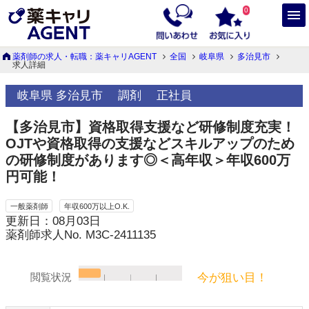
0
薬剤師の求人・転職：薬キャリAGENT
全国
岐阜県
多治見市
求人詳細
岐阜県 多治見市
調剤
正社員
【多治見市】資格取得支援など研修制度充実！
OJTや資格取得の支援などスキルアップのため
の研修制度があります◎＜高年収＞年収600万
円可能！
一般薬剤師
年収600万以上O.K.
更新日：08月03日
薬剤師求人No. M3C-2411135
今が狙い目！
閲覧状況