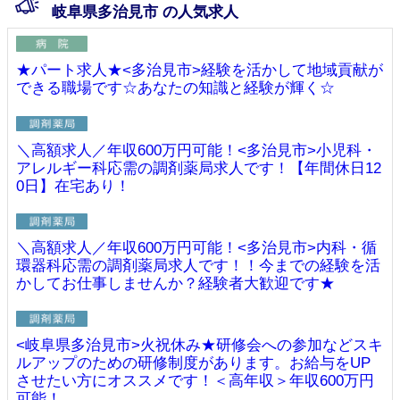
岐阜県多治見市 の人気求人
★パート求人★<多治見市>経験を活かして地域貢献が
できる職場です☆あなたの知識と経験が輝く☆
＼高額求人／年収600万円可能！<多治見市>小児科・
アレルギー科応需の調剤薬局求人です！【年間休日12
0日】在宅あり！
＼高額求人／年収600万円可能！<多治見市>内科・循
環器科応需の調剤薬局求人です！！今までの経験を活
かしてお仕事しませんか？経験者大歓迎です★
<岐阜県多治見市>火祝休み★研修会への参加などスキ
ルアップのための研修制度があります。お給与をUP
させたい方にオススメです！＜高年収＞年収600万円
可能！