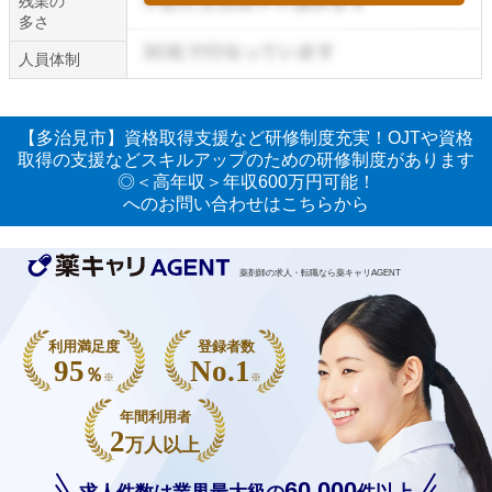
残業の
多さ
人員体制
【多治見市】資格取得支援など研修制度充実！OJTや資格
取得の支援などスキルアップのための研修制度があります
◎＜高年収＞年収600万円可能！
へのお問い合わせはこちらから
薬剤師の求人・転職なら薬キャリAGENT
利用満足度
登録者数
95
No.1
％
※
※
年間利用者
2
万人以上
60,000