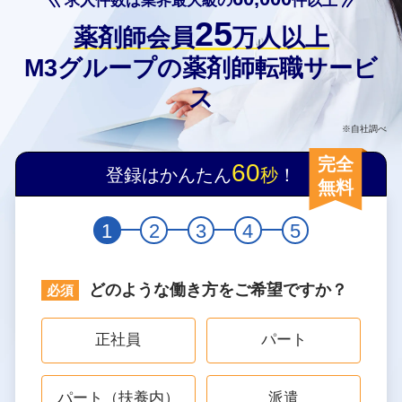
求人件数は業界最大級の
件以上
25
薬剤師会員
万人以上
M3グループの薬剤師転職サービ
ス
※自社調べ
完全
60
登録はかんたん
秒
！
無料
1
2
3
4
5
どのような働き方をご希望ですか？
正社員
パート
パート（扶養内）
派遣