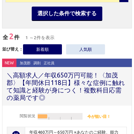
選択した条件で検索する
2
全
件
1 ～2件を表示
並び替え：
新着順
人気順
NEW
加茂郡
調剤
正社員
＼高額求人／年収650万円可能！〈加茂
郡〉【年間休日118日】様々な症例に触れ
て知識と経験が身につく！複数科目応需
の薬局です◎
閲覧状況
今が狙い目！
年収460万円～650万円 ※あなたのご経験、能力