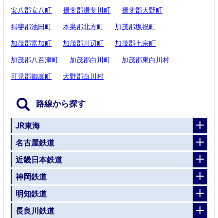
安八郡安八町
揖斐郡揖斐川町
揖斐郡大野町
揖斐郡池田町
本巣郡北方町
加茂郡坂祝町
加茂郡富加町
加茂郡川辺町
加茂郡七宗町
加茂郡八百津町
加茂郡白川町
加茂郡東白川村
可児郡御嵩町
大野郡白川村
路線から探す
JR東海
名古屋鉄道
近畿日本鉄道
神岡鉄道
明知鉄道
長良川鉄道