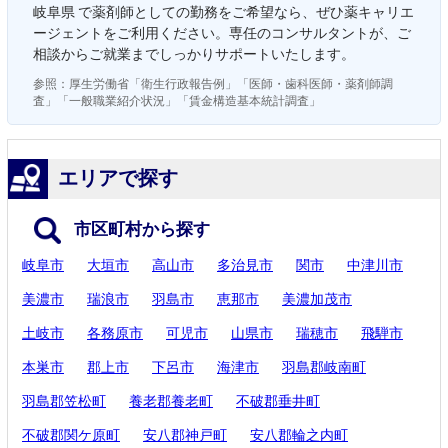
岐阜県 で薬剤師としての勤務をご希望なら、ぜひ薬キャリエ
ージェントをご利用ください。専任のコンサルタントが、ご
相談からご就業までしっかりサポートいたします。
参照：厚生労働省「衛生行政報告例」「医師・歯科医師・薬剤師調
査」「一般職業紹介状況」「賃金構造基本統計調査」
エリアで探す
市区町村から探す
岐阜市
大垣市
高山市
多治見市
関市
中津川市
美濃市
瑞浪市
羽島市
恵那市
美濃加茂市
土岐市
各務原市
可児市
山県市
瑞穂市
飛騨市
本巣市
郡上市
下呂市
海津市
羽島郡岐南町
羽島郡笠松町
養老郡養老町
不破郡垂井町
不破郡関ケ原町
安八郡神戸町
安八郡輪之内町