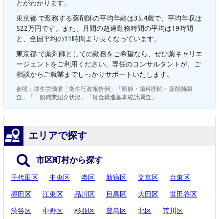
とがわかります。
東京都 で勤務する薬剤師の平均年齢は35.4歳で、平均年収は
522万円です。また、月間の超過勤務時間の平均は19時間
と、全国平均の11時間より長くなっています。
東京都 で薬剤師としての勤務をご希望なら、ぜひ薬キャリエ
ージェントをご利用ください。専任のコンサルタントが、ご
相談からご就業までしっかりサポートいたします。
参照：厚生労働省「衛生行政報告例」「医師・歯科医師・薬剤師調
査」「一般職業紹介状況」「賃金構造基本統計調査」
エリアで探す
市区町村から探す
千代田区
中央区
港区
新宿区
文京区
台東区
墨田区
江東区
品川区
目黒区
大田区
世田谷区
渋谷区
中野区
杉並区
豊島区
北区
荒川区