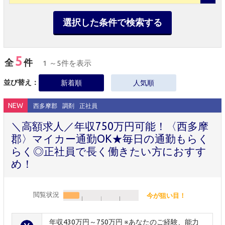
選択した条件で検索する
5
全
件
1 ～5件を表示
並び替え：
新着順
人気順
NEW
西多摩郡
調剤
正社員
＼高額求人／年収750万円可能！〈西多摩
郡〉マイカー通勤OK★毎日の通勤もらく
らく◎正社員で長く働きたい方におすす
め！
閲覧状況
今が狙い目！
年収430万円～750万円 ※あなたのご経験、能力