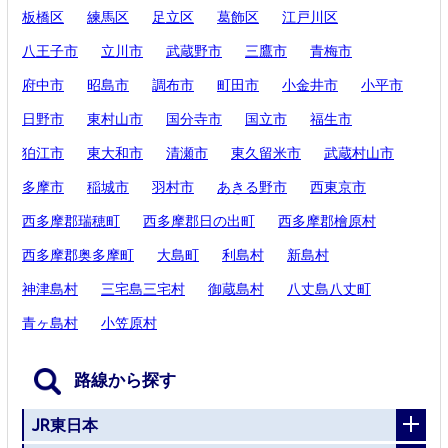
板橋区
練馬区
足立区
葛飾区
江戸川区
八王子市
立川市
武蔵野市
三鷹市
青梅市
府中市
昭島市
調布市
町田市
小金井市
小平市
日野市
東村山市
国分寺市
国立市
福生市
狛江市
東大和市
清瀬市
東久留米市
武蔵村山市
多摩市
稲城市
羽村市
あきる野市
西東京市
西多摩郡瑞穂町
西多摩郡日の出町
西多摩郡檜原村
西多摩郡奥多摩町
大島町
利島村
新島村
神津島村
三宅島三宅村
御蔵島村
八丈島八丈町
青ヶ島村
小笠原村
路線から探す
JR東日本