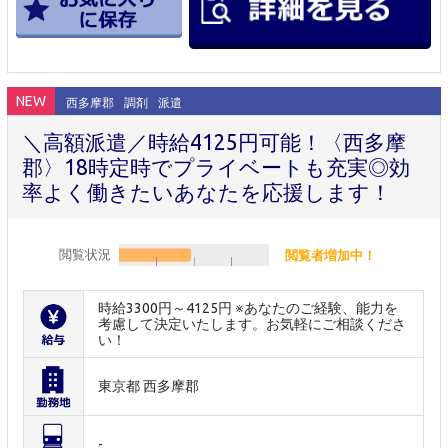
NEW
西多摩郡
調剤
派遣
＼高額派遣／時給4125円可能！〈西多摩
郡〉18時定時でプライベートも充実◎効
率よく働きたいあなたを応援します！
閲覧状況
閲覧者増加中！
時給3300円～4125円 ※あなたのご経験、能力を
考慮して決定いたします。お気軽にご相談くださ
い！
東京都 西多摩郡
-