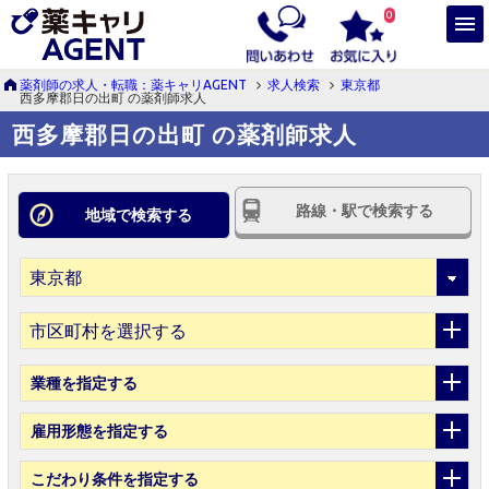
0
薬剤師の求人・転職：薬キャリAGENT
求人検索
東京都
西多摩郡日の出町 の薬剤師求人
西多摩郡日の出町 の薬剤師求人
路線・駅で検索する
地域で検索する
市区町村を選択する
業種
を指定する
雇用形態
を指定する
こだわり条件
を指定する