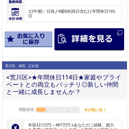
土(午後)・日祝 / 4週8休(祝日含む) / 年間休日105
日
荒川区
病院
正社員
<荒川区>★年間休日114日★家庭やプライ
ベートとの両立もバッチリ◎新しい仲間
と一緒に成長しませんか？
閲覧状況
今が狙い目！
年収321万円～497万円 ※あなたのご経験、能力