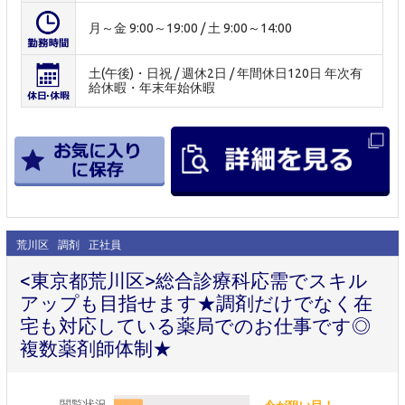
月～金 9:00～19:00 / 土 9:00～14:00
土(午後)・日祝 / 週休2日 / 年間休日120日 年次有
給休暇・年末年始休暇
荒川区
調剤
正社員
<東京都荒川区>総合診療科応需でスキル
アップも目指せます★調剤だけでなく在
宅も対応している薬局でのお仕事です◎
複数薬剤師体制★
閲覧状況
今が狙い目！