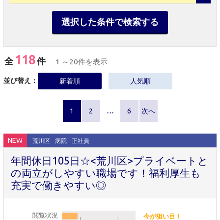
選択した条件で検索する
118
全
件
1 ～20件を表示
並び替え：
新着順
人気順
1
2
…
6
次へ
NEW
荒川区
病院
正社員
年間休日105日☆<荒川区>プライベートと
の両立がしやすい職場です！福利厚生も
充実で働きやすい◎
閲覧状況
今が狙い目！