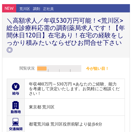
NEW
荒川区
調剤
正社員
＼高額求人／年収530万円可能！<荒川区>
総合診療科応需の調剤薬局求人です！【年
間休日120日】在宅あり！在宅の経験をし
っかり積みたいならぜひお問合せ下さい
◎
閲覧状況
今が狙い目！
年収480万円～530万円 ※あなたのご経験、能力
を考慮して決定いたします。お気軽にご相談くだ
さい！
東京都 荒川区
都電荒川線 荒川区役所前駅より徒歩6分