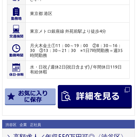
東京都 港区
東京メトロ銀座線 外苑前駅より徒歩4分
月火木金土①11：00～19：00 ②8：30～16：
30 ③13：30～21：30 ※1日7時間勤務＝週35
時間勤務
水・日祝 / 週休2日(祝日含まず) / 年間休日119日
有給休暇
渋谷区
企業
正社員
＼高額求人／年収550万円可◎〈渋谷区〉