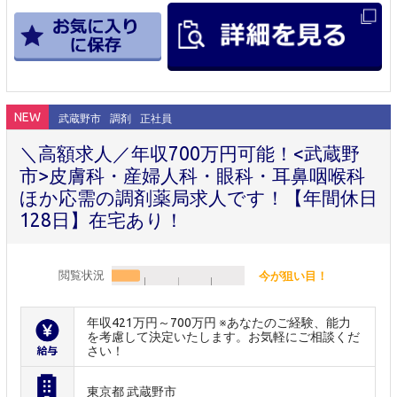
NEW
武蔵野市
調剤
正社員
＼高額求人／年収700万円可能！<武蔵野
市>皮膚科・産婦人科・眼科・耳鼻咽喉科
ほか応需の調剤薬局求人です！【年間休日
128日】在宅あり！
閲覧状況
今が狙い目！
年収421万円～700万円 ※あなたのご経験、能力
を考慮して決定いたします。お気軽にご相談くだ
さい！
東京都 武蔵野市