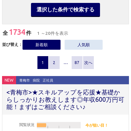
選択した条件で検索する
1734
全
件
1 ～20件を表示
並び替え：
新着順
人気順
1
2
…
87
次へ
NEW
青梅市
病院
正社員
<青梅市>★スキルアップを応援★基礎か
らしっかりお教えします◎年収600万円可
能！まずはご相談ください♪
閲覧状況
今が狙い目！