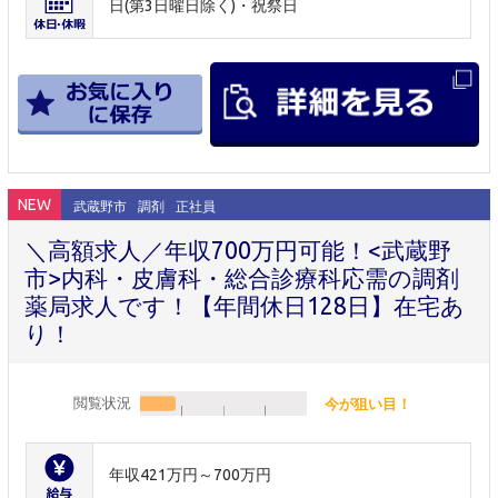
日(第3日曜日除く)・祝祭日
NEW
武蔵野市
調剤
正社員
＼高額求人／年収700万円可能！<武蔵野
市>内科・皮膚科・総合診療科応需の調剤
薬局求人です！【年間休日128日】在宅あ
り！
閲覧状況
今が狙い目！
年収421万円～700万円