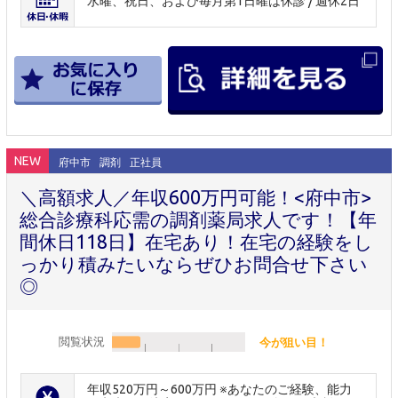
水曜、祝日、および毎月第1日曜は休診 / 週休2日
NEW
府中市
調剤
正社員
＼高額求人／年収600万円可能！<府中市>
総合診療科応需の調剤薬局求人です！【年
間休日118日】在宅あり！在宅の経験をし
っかり積みたいならぜひお問合せ下さい
◎
閲覧状況
今が狙い目！
年収520万円～600万円 ※あなたのご経験、能力