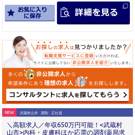
NEW
武蔵村山市
調剤
正社員
＼高額求人／年収650万円可能！<武蔵村
山市>内科・皮膚科ほか応需の調剤薬局求