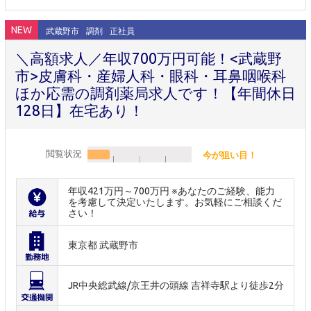
NEW
武蔵野市
調剤
正社員
＼高額求人／年収700万円可能！<武蔵野
市>皮膚科・産婦人科・眼科・耳鼻咽喉科
ほか応需の調剤薬局求人です！【年間休日
128日】在宅あり！
閲覧状況
今が狙い目！
年収421万円～700万円 ※あなたのご経験、能力
を考慮して決定いたします。お気軽にご相談くだ
さい！
東京都 武蔵野市
JR中央総武線/京王井の頭線 吉祥寺駅より徒歩2分