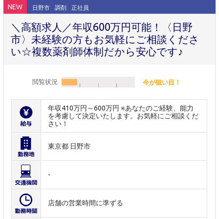
NEW
日野市
調剤
正社員
＼高額求人／年収600万円可能！〈日野
市〉未経験の方もお気軽にご相談くださ
い☆複数薬剤師体制だから安心です♪
閲覧状況
今が狙い目！
年収410万円～600万円 ※あなたのご経験、能力
を考慮して決定いたします。お気軽にご相談くだ
さい！
東京都 日野市
-
店舗の営業時間に準ずる