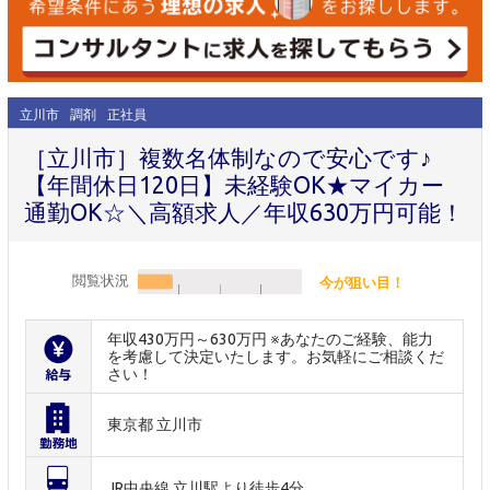
立川市
調剤
正社員
［立川市］複数名体制なので安心です♪
【年間休日120日】未経験OK★マイカー
通勤OK☆＼高額求人／年収630万円可能！
閲覧状況
今が狙い目！
年収430万円～630万円 ※あなたのご経験、能力
を考慮して決定いたします。お気軽にご相談くだ
さい！
東京都 立川市
JR中央線 立川駅より徒歩4分