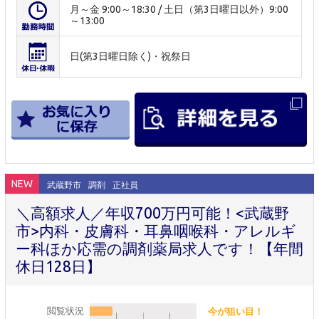
月～金 9:00～18:30 / 土日（第3日曜日以外）9:00
～13:00
日(第3日曜日除く)・祝祭日
NEW
武蔵野市
調剤
正社員
＼高額求人／年収700万円可能！<武蔵野
市>内科・皮膚科・耳鼻咽喉科・アレルギ
ー科ほか応需の調剤薬局求人です！【年間
休日128日】
閲覧状況
今が狙い目！