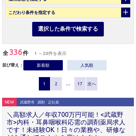
こだわり条件
を指定する
選択した条件で検索する
336
全
件
1 ～20件を表示
並び替え：
新着順
人気順
1
2
…
17
次へ
NEW
武蔵野市
調剤
正社員
＼高額求人／年収700万円可能！<武蔵野
市>内科・耳鼻咽喉科応需の調剤薬局求人
です！未経験OK！日々の業務や、研修な