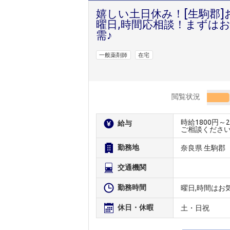
嬉しい土日休み！[生駒郡
曜日,時間応相談！まずは
需♪
一般薬剤師
在宅
閲覧状況
時給1800円
給与
ご相談くださ
勤務地
奈良県 生駒郡
交通機関
勤務時間
曜日,時間はお
休日・休暇
土・日祝