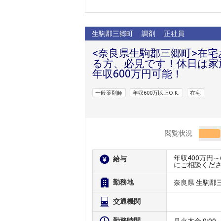
生駒郡三郷町
調剤
正社員
<奈良県生駒郡三郷町>在
る方、必見です！休日は家
年収600万円可能！
一般薬剤師
年収600万以上O.K.
在宅
閲覧状況
年収400万円
給与
にご相談くだ
勤務地
奈良県 生駒郡
交通機関
勤務時間
月火木金 9:00～1