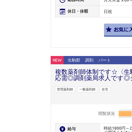
休日・休暇
日祝
NEW
生駒郡
調剤
パート
複数薬剤師体制です☆〈生
応需◎調剤薬局求人です◎
管理薬剤師
一般薬剤師
在宅
閲覧状況
時給1800円
給与