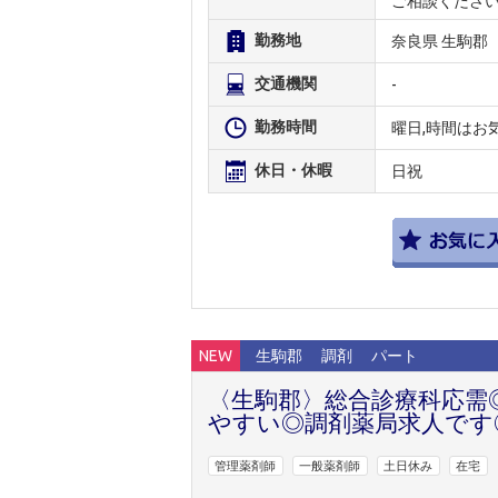
ご相談くださ
勤務地
奈良県 生駒郡
交通機関
-
勤務時間
曜日,時間はお
休日・休暇
日祝
NEW
生駒郡
調剤
パート
〈生駒郡〉総合診療科応需
やすい◎調剤薬局求人です
管理薬剤師
一般薬剤師
土日休み
在宅