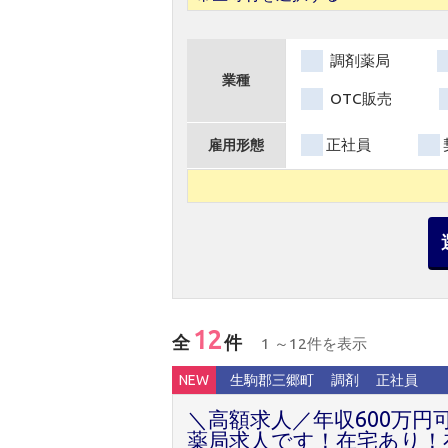
調剤薬局
業種
OTC販売
正社員
雇用形態
12
全
件
1 ～12件を表示
NEW
生駒郡三郷町
調剤
正社員
＼高額求人／年収600万円
薬局求人です！在宅あり！