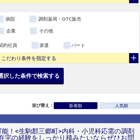
病院
調剤薬局・OTC販売
企業
その他
契約社員
派遣
パート
こだわり条件を指定する
選択した条件で検索する
並び替え：
新着順
人気順
可能！<生駒郡三郷町>内科・小児科応需の調剤
在宅の経験をしっかり積みたいならぜひお問