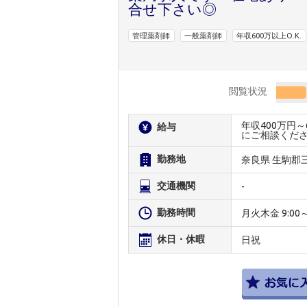
合せ下さい◎
管理薬剤師
一般薬剤師
年収600万以上O.K.
閲覧状況
年収400万円
給与
にご相談くだ
勤務地
奈良県 生駒郡
交通機関
-
勤務時間
月火木金 9:00～1
休日・休暇
日祝