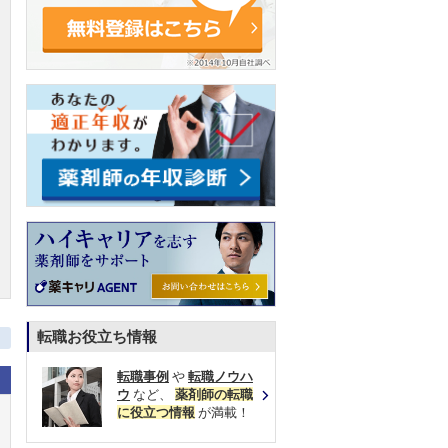
転職お役立ち情報
転職事例
や
転職ノウハ
ウ
など、
薬剤師の転職
に役立つ情報
が満載！