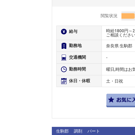
閲覧状況
時給1800円
給与
ご相談くださ
勤務地
奈良県 生駒郡
交通機関
-
勤務時間
曜日,時間はお
休日・休暇
土・日祝
生駒郡
調剤
パート