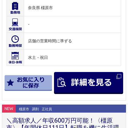
奈良県 橿原市
-
店舗の営業時間に準ずる
水土・祝日
NEW
橿原市
調剤
正社員
＼高額求人／年収600万円可能！〈橿原
市〉【年間休日111日】転職を機に生活環