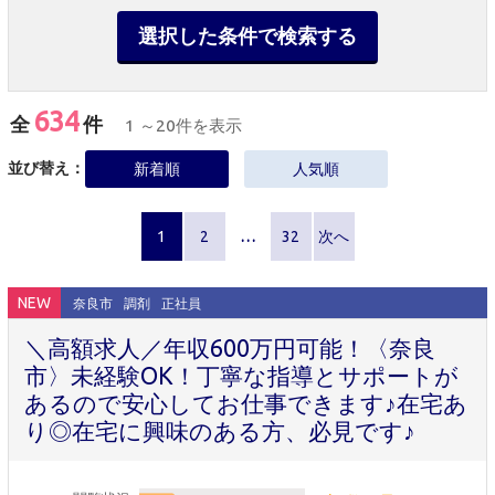
選択した条件で検索する
634
全
件
1 ～20件を表示
並び替え：
新着順
人気順
1
2
…
32
次へ
NEW
奈良市
調剤
正社員
＼高額求人／年収600万円可能！〈奈良
市〉未経験OK！丁寧な指導とサポートが
あるので安心してお仕事できます♪在宅あ
り◎在宅に興味のある方、必見です♪