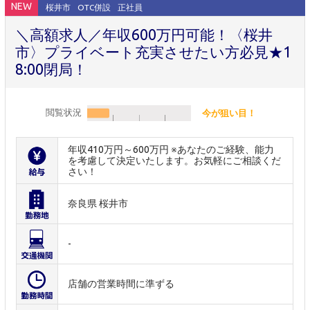
NEW
桜井市
OTC併設
正社員
＼高額求人／年収600万円可能！〈桜井
市〉プライベート充実させたい方必見★1
8:00閉局！
閲覧状況
今が狙い目！
年収410万円～600万円 ※あなたのご経験、能力
を考慮して決定いたします。お気軽にご相談くだ
さい！
奈良県 桜井市
-
店舗の営業時間に準ずる