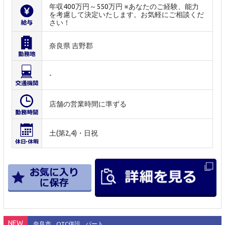
年収400万円～550万円 ※あなたのご経験、能力
を考慮して決定いたします。お気軽にご相談くだ
さい！
奈良県 吉野郡
-
店舗の営業時間に準ずる
土(第2,4)・日祝
NEW
奈良市
OTC併設
パート