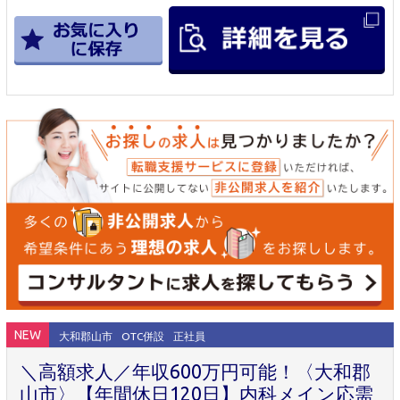
NEW
大和郡山市
OTC併設
正社員
＼高額求人／年収600万円可能！〈大和郡
山市〉【年間休日120日】内科メイン応需