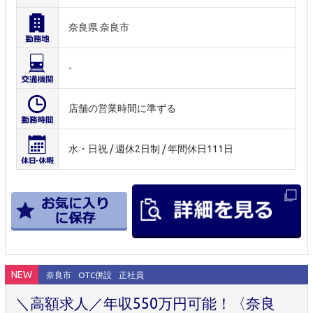
奈良県 奈良市
-
店舗の営業時間に準ずる
水・日祝 / 週休2日制 / 年間休日111日
NEW
奈良市
OTC併設
正社員
＼高額求人／年収550万円可能！〈奈良