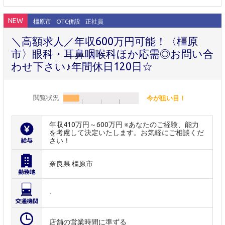
NEW
橿原市
OTC併設
正社員
＼高額求人／年収600万円可能！〈橿原
市〉眼科・耳鼻咽喉科ほか応需◎お問い合
わせ下さい♪年間休日120日☆
閲覧状況
今が狙い目！
年収410万円～600万円 ※あなたのご経験、能力
を考慮して決定いたします。お気軽にご相談くだ
さい！
奈良県 橿原市
-
店舗の営業時間に準ずる