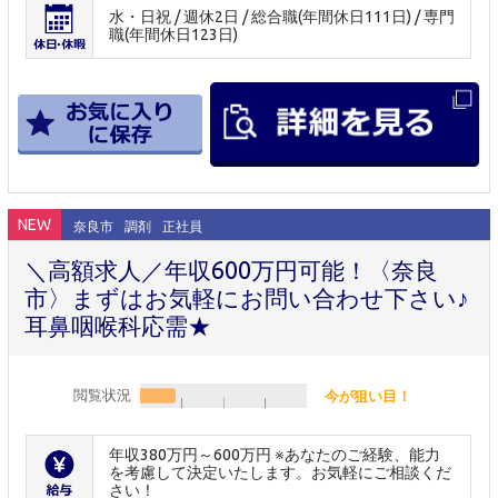
水・日祝 / 週休2日 / 総合職(年間休日111日) / 専門
職(年間休日123日)
NEW
奈良市
調剤
正社員
＼高額求人／年収600万円可能！〈奈良
市〉まずはお気軽にお問い合わせ下さい♪
耳鼻咽喉科応需★
閲覧状況
今が狙い目！
年収380万円～600万円 ※あなたのご経験、能力
を考慮して決定いたします。お気軽にご相談くだ
さい！