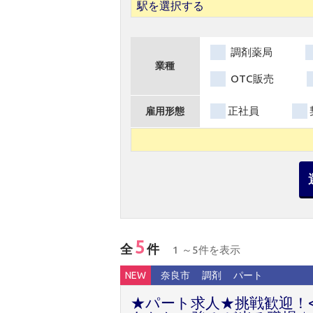
駅を選択する
調剤薬局
業種
OTC販売
正社員
雇用形態
5
全
件
1 ～5件を表示
NEW
奈良市
調剤
パート
★パート求人★挑戦歓迎！