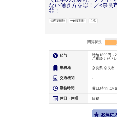
ない働き方を◎！／<奈良
◎！
管理薬剤師
一般薬剤師
在宅
閲覧状況
時給1800円
給与
ご相談くださ
勤務地
奈良県 奈良市
交通機関
-
勤務時間
曜日,時間はお
休日・休暇
日祝