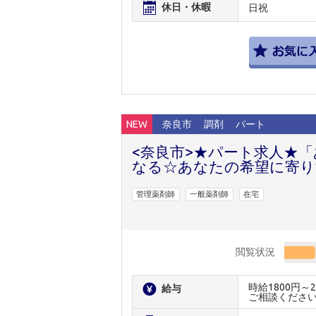
休日・休暇
日祝
NEW
奈良市
調剤
パート
<奈良市>★パート求人★
なる☆あなたの希望に寄り
管理薬剤師
一般薬剤師
在宅
閲覧状況
時給1800円
給与
ご相談くださ