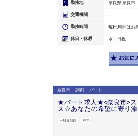
勤務地
奈良県 奈良市
交通機関
-
勤務時間
曜日,時間はお
休日・休暇
水・日祝
奈良市
調剤
パート
★パート求人★<奈良市>
ス☆あなたの希望に寄り添
一般薬剤師
在宅