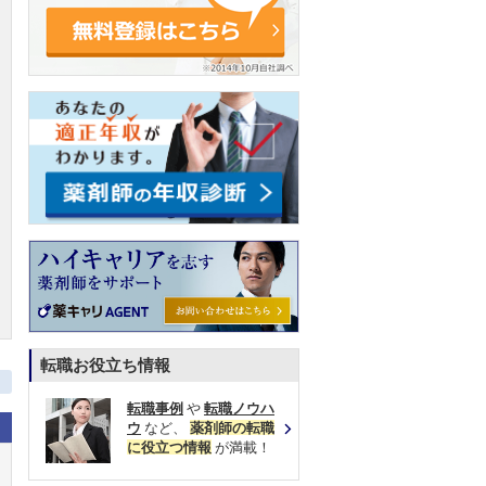
転職お役立ち情報
転職事例
や
転職ノウハ
ウ
など、
薬剤師の転職
に役立つ情報
が満載！