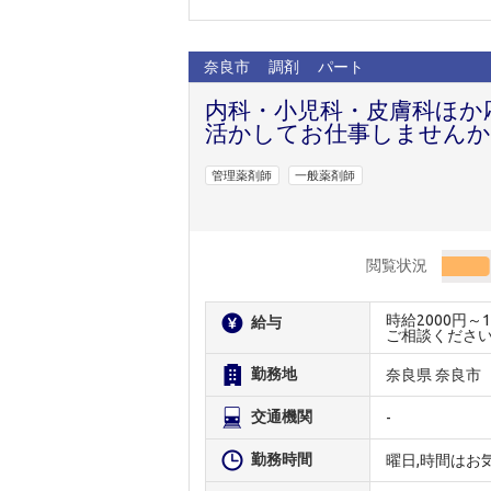
奈良市
調剤
パート
内科・小児科・皮膚科ほか
活かしてお仕事しませんか
管理薬剤師
一般薬剤師
閲覧状況
時給2000円
給与
ご相談くださ
勤務地
奈良県 奈良市
交通機関
-
勤務時間
曜日,時間はお