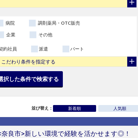
病院
調剤薬局・OTC販売
企業
その他
契約社員
派遣
パート
こだわり条件を指定する
選択した条件で検索する
並び替え：
新着順
人気順
<奈良市>新しい環境で経験を活かせます◎！