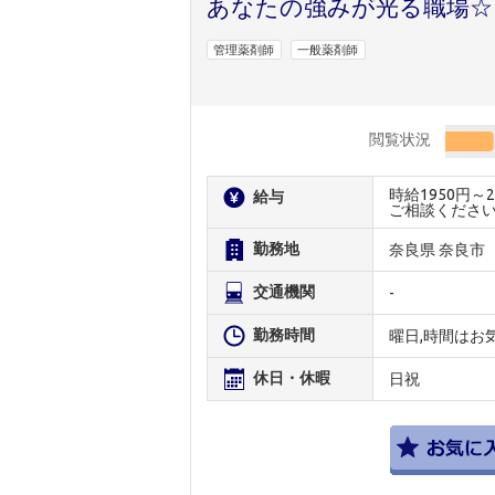
あなたの強みが光る職場☆
管理薬剤師
一般薬剤師
閲覧状況
時給1950円
給与
ご相談くださ
勤務地
奈良県 奈良市
交通機関
-
勤務時間
曜日,時間はお
休日・休暇
日祝