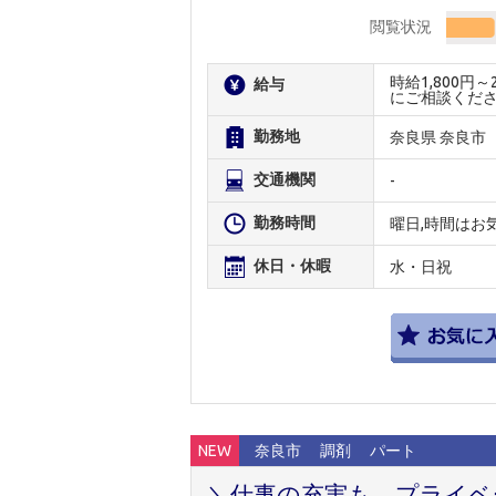
閲覧状況
時給1,800円
給与
にご相談くだ
勤務地
奈良県 奈良市
交通機関
-
勤務時間
曜日,時間はお
休日・休暇
水・日祝
NEW
奈良市
調剤
パート
＼仕事の充実も、プライベ