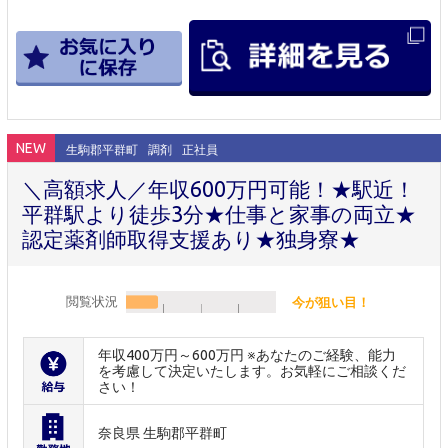
NEW
生駒郡平群町
調剤
正社員
＼高額求人／年収600万円可能！★駅近！
平群駅より徒歩3分★仕事と家事の両立★
認定薬剤師取得支援あり★独身寮★
閲覧状況
今が狙い目！
年収400万円～600万円 ※あなたのご経験、能力
を考慮して決定いたします。お気軽にご相談くだ
さい！
奈良県 生駒郡平群町