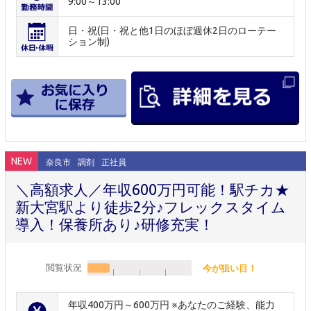
9:00～13:00
日・祝(日・祝と他1日のほぼ週休2日のローテー
ション制)
NEW
奈良市
調剤
正社員
＼高額求人／年収600万円可能！駅チカ★
新大宮駅より徒歩2分♪フレックスタイム
導入！保養所あり♪研修充実！
閲覧状況
今が狙い目！
年収400万円～600万円 ※あなたのご経験、能力