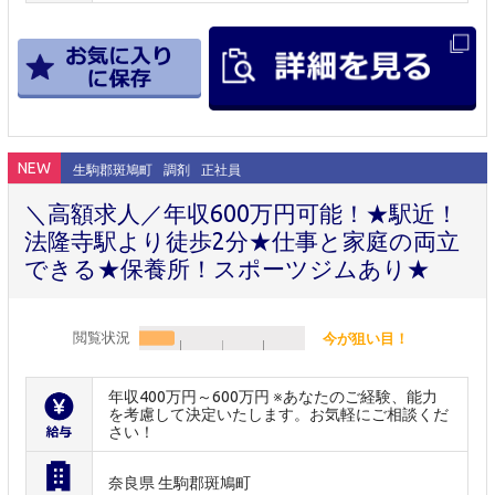
NEW
生駒郡斑鳩町
調剤
正社員
＼高額求人／年収600万円可能！★駅近！
法隆寺駅より徒歩2分★仕事と家庭の両立
できる★保養所！スポーツジムあり★
閲覧状況
今が狙い目！
年収400万円～600万円 ※あなたのご経験、能力
を考慮して決定いたします。お気軽にご相談くだ
さい！
奈良県 生駒郡斑鳩町