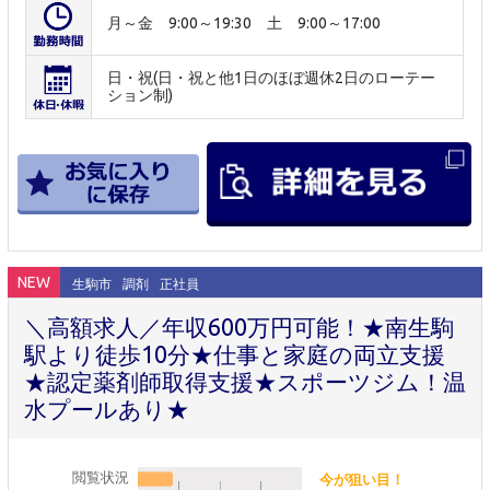
月～金 9:00～19:30 土 9:00～17:00
日・祝(日・祝と他1日のほぼ週休2日のローテー
ション制)
NEW
生駒市
調剤
正社員
＼高額求人／年収600万円可能！★南生駒
駅より徒歩10分★仕事と家庭の両立支援
★認定薬剤師取得支援★スポーツジム！温
水プールあり★
閲覧状況
今が狙い目！