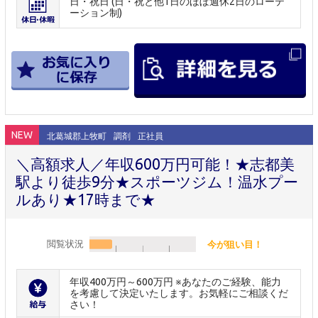
日・祝日 (日・祝と他1日のほぼ週休2日のローテ
ーション制)
NEW
北葛城郡上牧町
調剤
正社員
＼高額求人／年収600万円可能！★志都美
駅より徒歩9分★スポーツジム！温水プー
ルあり★17時まで★
閲覧状況
今が狙い目！
年収400万円～600万円 ※あなたのご経験、能力
を考慮して決定いたします。お気軽にご相談くだ
さい！