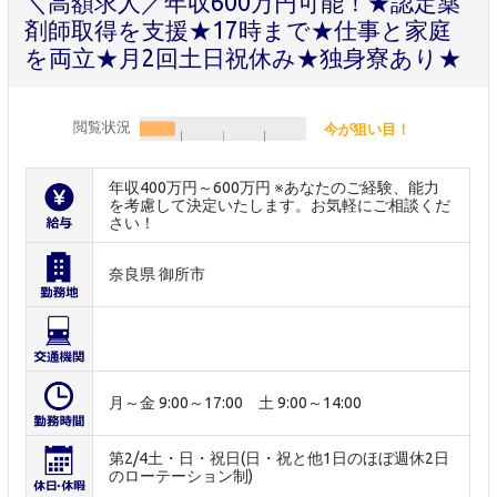
＼高額求人／年収600万円可能！★認定薬
剤師取得を支援★17時まで★仕事と家庭
を両立★月2回土日祝休み★独身寮あり★
閲覧状況
今が狙い目！
年収400万円～600万円 ※あなたのご経験、能力
を考慮して決定いたします。お気軽にご相談くだ
さい！
奈良県 御所市
月～金 9:00～17:00 土 9:00～14:00
第2/4土・日・祝日(日・祝と他1日のほぼ週休2日
のローテーション制)