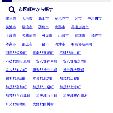
市区町村から探す
岐阜市
大垣市
高山市
多治見市
関市
中津川市
美濃市
瑞浪市
羽島市
恵那市
美濃加茂市
土岐市
各務原市
可児市
山県市
瑞穂市
飛騨市
本巣市
郡上市
下呂市
海津市
羽島郡岐南町
羽島郡笠松町
養老郡養老町
不破郡垂井町
不破郡関ケ原町
安八郡神戸町
安八郡輪之内町
安八郡安八町
揖斐郡揖斐川町
揖斐郡大野町
揖斐郡池田町
本巣郡北方町
加茂郡坂祝町
加茂郡富加町
加茂郡川辺町
加茂郡七宗町
加茂郡八百津町
加茂郡白川町
加茂郡東白川村
可児郡御嵩町
大野郡白川村