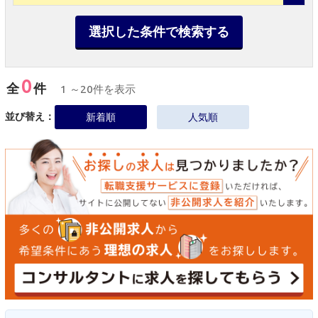
選択した条件で検索する
0
全
件
1 ～20件を表示
並び替え：
新着順
人気順