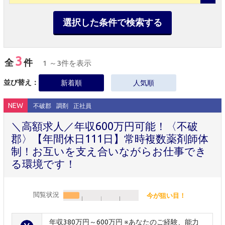
選択した条件で検索する
3
全
件
1 ～3件を表示
並び替え：
新着順
人気順
NEW
不破郡
調剤
正社員
＼高額求人／年収600万円可能！〈不破
郡〉【年間休日111日】常時複数薬剤師体
制！お互いを支え合いながらお仕事でき
る環境です！
閲覧状況
今が狙い目！
年収380万円～600万円 ※あなたのご経験、能力