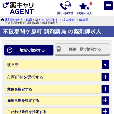
0
薬剤師の求人・転職：薬キャリAGENT
求人検索
岐阜県
不破郡関ケ原町 調剤薬局 の薬剤師求人
不破郡関ケ原町 調剤薬局 の薬剤師求人
路線・駅で検索する
地域で検索する
市区町村を選択する
業種
を指定する
雇用形態
を指定する
こだわり条件
を指定する