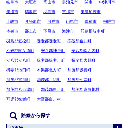
岐阜市
大垣市
高山市
多治見市
関市
中津川市
美濃市
瑞浪市
羽島市
恵那市
美濃加茂市
土岐市
各務原市
可児市
山県市
瑞穂市
飛騨市
本巣市
郡上市
下呂市
海津市
羽島郡岐南町
羽島郡笠松町
養老郡養老町
不破郡垂井町
不破郡関ケ原町
安八郡神戸町
安八郡輪之内町
安八郡安八町
揖斐郡揖斐川町
揖斐郡大野町
揖斐郡池田町
本巣郡北方町
加茂郡坂祝町
加茂郡富加町
加茂郡川辺町
加茂郡七宗町
加茂郡八百津町
加茂郡白川町
加茂郡東白川村
可児郡御嵩町
大野郡白川村
路線から探す