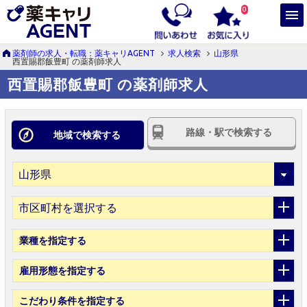
0
薬剤師の求人・転職：薬キャリAGENT
求人検索
山形県
西置賜郡飯豊町 の薬剤師求人
西置賜郡飯豊町 の薬剤師求人
路線・駅で検索する
地域で検索する
市区町村を選択する
業種
を指定する
雇用形態
を指定する
こだわり条件
を指定する