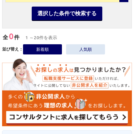
選択した条件で検索する
0
全
件
1 ～20件を表示
並び替え：
新着順
人気順