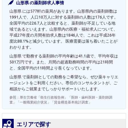
山形県 の薬剤師求人事情
山形県 には577軒の薬局があります。山形県内の薬剤師数は
1991人で、人口10万人に対する薬剤師の人数は176人です。
全国平均の226.7人と比較すると、薬剤師が不足している地
域であるといえます。山形県内の医療・福祉求人について、
平成27年度の月間有効求人数は1846人で、これは平成26年
度比88.1%と減少しています。 医療需要は落ち着いたことが
わかります。
山形県 で勤務する薬剤師の平均年齢は41.1歳で、平均年収は
501万円です。また、月間の超過勤務時間の平均は21時間
と、全国平均の11時間より長くなっています。
山形県 で薬剤師としての勤務をご希望なら、ぜひ薬キャリエ
ージェントをご利用ください。専任のコンサルタントが、ご
相談からご就業までしっかりサポートいたします。
参照：厚生労働省「衛生行政報告例」「医師・歯科医師・薬剤師調
査」「一般職業紹介状況」「賃金構造基本統計調査」
エリアで探す