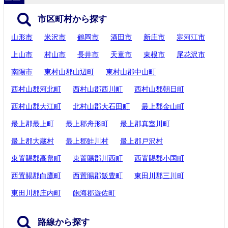
市区町村から探す
山形市
米沢市
鶴岡市
酒田市
新庄市
寒河江市
上山市
村山市
長井市
天童市
東根市
尾花沢市
南陽市
東村山郡山辺町
東村山郡中山町
西村山郡河北町
西村山郡西川町
西村山郡朝日町
西村山郡大江町
北村山郡大石田町
最上郡金山町
最上郡最上町
最上郡舟形町
最上郡真室川町
最上郡大蔵村
最上郡鮭川村
最上郡戸沢村
東置賜郡高畠町
東置賜郡川西町
西置賜郡小国町
西置賜郡白鷹町
西置賜郡飯豊町
東田川郡三川町
東田川郡庄内町
飽海郡遊佐町
路線から探す