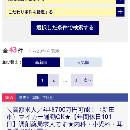
こだわり条件
を指定する
選択した条件で検索する
43
全
件
1 ～20件を表示
並び替え：
新着順
人気順
1
2
…
3
次へ
NEW
新庄市
調剤
正社員
＼高額求人／年収700万円可能！〈新庄
市〉マイカー通勤OK★【年間休日101
日】調剤薬局求人です★内科・小児科・耳