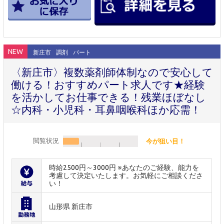
NEW
新庄市
調剤
パート
〈新庄市〉複数薬剤師体制なので安心して
働ける！おすすめパート求人です★経験
を活かしてお仕事できる！残業ほぼなし
☆内科・小児科・耳鼻咽喉科ほか応需！
閲覧状況
今が狙い目！
時給2500円～3000円 ※あなたのご経験、能力を
考慮して決定いたします。お気軽にご相談くださ
い！
山形県 新庄市