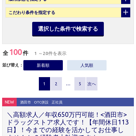
こだわり条件
を指定する
選択した条件で検索する
100
全
件
1 ～20件を表示
並び替え：
新着順
人気順
1
2
…
5
次へ
NEW
酒田市
OTC併設
正社員
＼高額求人／年収650万円可能！<酒田市>
ドラッグストア求人です！【年間休日113
日】！今までの経験を活かしてお仕事し