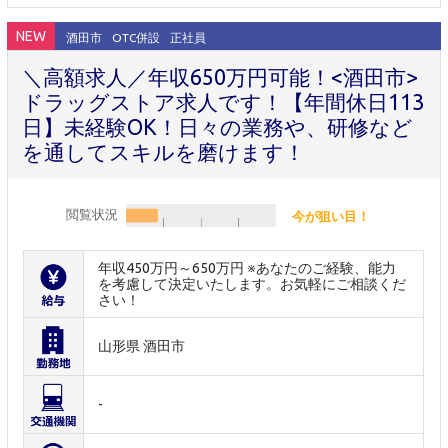
NEW
酒田市
OTC併設
正社員
＼高額求人／年収650万円可能！<酒田市>
ドラッグストア求人です！【年間休日113
日】未経験OK！日々の業務や、研修など
を通してスキルを磨けます！
閲覧状況
今が狙い目！
年収450万円～650万円 ※あなたのご経験、能力
を考慮して決定いたします。お気軽にご相談くだ
さい！
山形県 酒田市
-