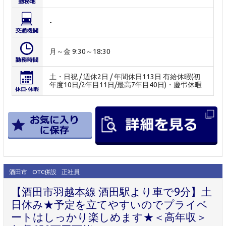
-
月～金 9:30～18:30
土・日祝 / 週休2日 / 年間休日113日 有給休暇(初
年度10日/2年目11日/最高7年目40日)・慶弔休暇
酒田市
OTC併設
正社員
【酒田市羽越本線 酒田駅より車で9分】土
日休み★予定を立てやすいのでプライベ
ートはしっかり楽しめます★＜高年収＞