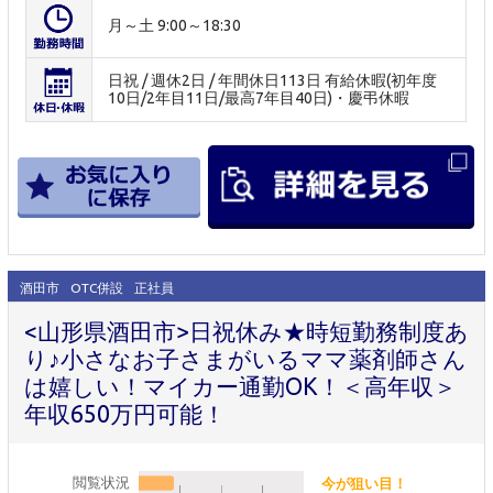
月～土 9:00～18:30
日祝 / 週休2日 / 年間休日113日 有給休暇(初年度
10日/2年目11日/最高7年目40日)・慶弔休暇
酒田市
OTC併設
正社員
<山形県酒田市>日祝休み★時短勤務制度あ
り♪小さなお子さまがいるママ薬剤師さん
は嬉しい！マイカー通勤OK！＜高年収＞
年収650万円可能！
閲覧状況
今が狙い目！