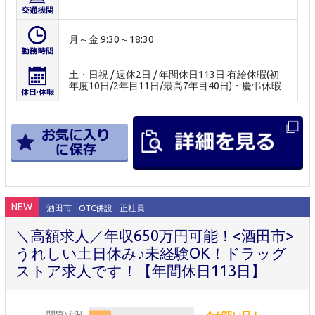
月～金 9:30～18:30
土・日祝 / 週休2日 / 年間休日113日 有給休暇(初
年度10日/2年目11日/最高7年目40日)・慶弔休暇
NEW
酒田市
OTC併設
正社員
＼高額求人／年収650万円可能！<酒田市>
うれしい土日休み♪未経験OK！ドラッグ
ストア求人です！【年間休日113日】
閲覧状況
今が狙い目！