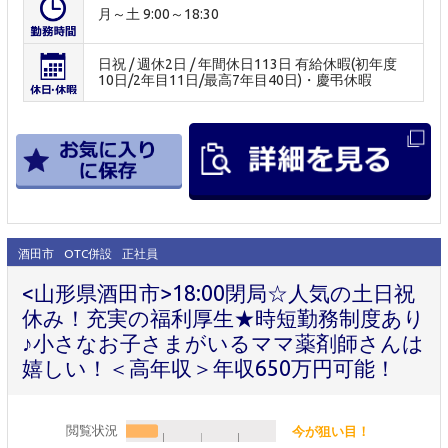
月～土 9:00～18:30
日祝 / 週休2日 / 年間休日113日 有給休暇(初年度
10日/2年目11日/最高7年目40日)・慶弔休暇
酒田市
OTC併設
正社員
<山形県酒田市>18:00閉局☆人気の土日祝
休み！充実の福利厚生★時短勤務制度あり
♪小さなお子さまがいるママ薬剤師さんは
嬉しい！＜高年収＞年収650万円可能！
閲覧状況
今が狙い目！