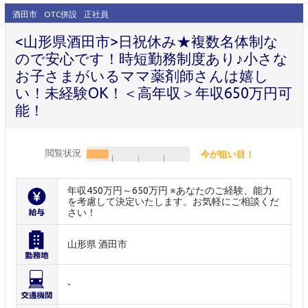
酒田市
OTC併設
正社員
<山形県酒田市>日祝休み★複数名体制な
ので安心です！時短勤務制度あり♪小さな
お子さまがいるママ薬剤師さんは嬉し
い！未経験OK！＜高年収＞年収650万円可
能！
閲覧状況
今が狙い目！
年収450万円～650万円 ※あなたのご経験、能力
を考慮して決定いたします。お気軽にご相談くだ
さい！
山形県 酒田市
-