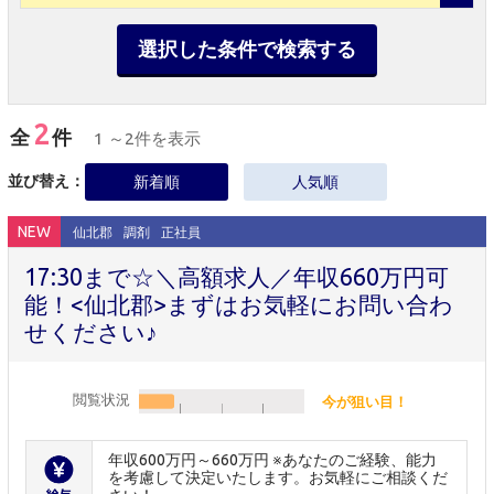
選択した条件で検索する
2
全
件
1 ～2件を表示
並び替え：
新着順
人気順
NEW
仙北郡
調剤
正社員
17:30まで☆＼高額求人／年収660万円可
能！<仙北郡>まずはお気軽にお問い合わ
せください♪
閲覧状況
今が狙い目！
年収600万円～660万円 ※あなたのご経験、能力
を考慮して決定いたします。お気軽にご相談くだ