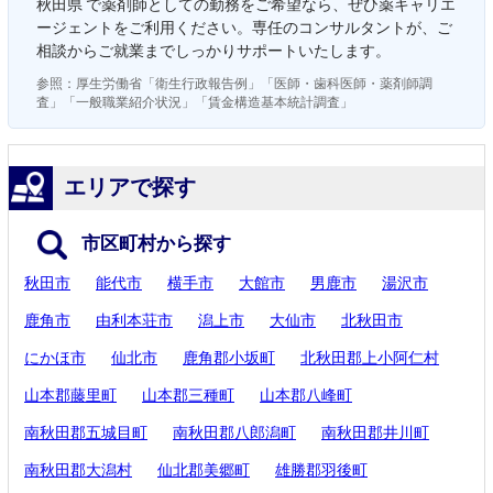
秋田県 で薬剤師としての勤務をご希望なら、ぜひ薬キャリエ
ージェントをご利用ください。専任のコンサルタントが、ご
相談からご就業までしっかりサポートいたします。
参照：厚生労働省「衛生行政報告例」「医師・歯科医師・薬剤師調
査」「一般職業紹介状況」「賃金構造基本統計調査」
エリアで探す
市区町村から探す
秋田市
能代市
横手市
大館市
男鹿市
湯沢市
鹿角市
由利本荘市
潟上市
大仙市
北秋田市
にかほ市
仙北市
鹿角郡小坂町
北秋田郡上小阿仁村
山本郡藤里町
山本郡三種町
山本郡八峰町
南秋田郡五城目町
南秋田郡八郎潟町
南秋田郡井川町
南秋田郡大潟村
仙北郡美郷町
雄勝郡羽後町