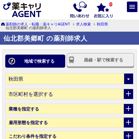
0
薬剤師の求人・転職：薬キャリAGENT
求人検索
秋田県
仙北郡美郷町 の薬剤師求人
仙北郡美郷町 の薬剤師求人
路線・駅で検索する
地域で検索する
市区町村を選択する
業種
を指定する
雇用形態
を指定する
こだわり条件
を指定する