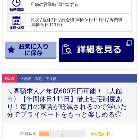
店舗の営業時間に準ずる
日祝 / 週休2日 / 総合職(年間休日111日) / 専門職
(年間休日123日)
NEW
大館市
調剤
正社員
＼高額求人／年収600万円可能！〈大館
市〉【年間休日111日】借上社宅制度あ
り！毎月の家賃が軽減されるので浮いた
分でプライベートをもっと楽しめる◎
閲覧状況
今が狙い目！