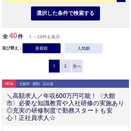
選択した条件で検索する
40
全
件
1 ～20件を表示
並び替え：
新着順
人気順
1
2
次へ
NEW
大館市
調剤
正社員
＼高額求人／年収600万円可能！〈大館
市〉必要な知識教育や入社研修の実施あり
◎充実の研修制度で勤務スタートも安
心！正社員求人☆