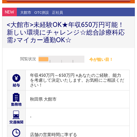
NEW
大館市
OTC併設
正社員
<大館市>未経験OK★年収650万円可能！
新しい環境にチャレンジ☆総合診療科応
需♪マイカー通勤OK☆
閲覧状況
今が狙い目！
年収450万円～650万円 ※あなたのご経験、能力
を考慮して決定いたします。お気軽にご相談くだ
さい！
秋田県 大館市
-
店舗の営業時間に準ずる