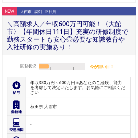
NEW
大館市
調剤
正社員
＼高額求人／年収600万円可能！〈大館
市〉【年間休日111日】充実の研修制度で
勤務スタートも安心◎必要な知識教育や
入社研修の実施あり！
閲覧状況
今が狙い目！
年収380万円～600万円 ※あなたのご経験、能力
を考慮して決定いたします。お気軽にご相談くだ
さい！
秋田県 大館市
-