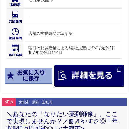
秋田県 大館市
-
店舗の営業時間に準ずる
曜日は配属店舗による/会社規定に準ず / 週休2日
制 / 年間休日114日
NEW
大館市
調剤
正社員
＼あなたの「なりたい薬剤師像」、ここ
で実現しませんか？／働きやすさ◎！年
収840万円可能◎！<大館市>