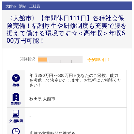
大館市
調剤
正社員
〈大館市〉【年間休日111日】各種社会保
険完備！福利厚生や研修制度も充実で腰を
据えて働ける環境です☆＜高年収＞年収6
00万円可能！
閲覧状況
今が狙い目！
年収380万円～600万円 ※あなたのご経験、能力
を考慮して決定いたします。お気軽にご相談くだ
さい！
秋田県 大館市
-
店舗の営業時間に準ずる