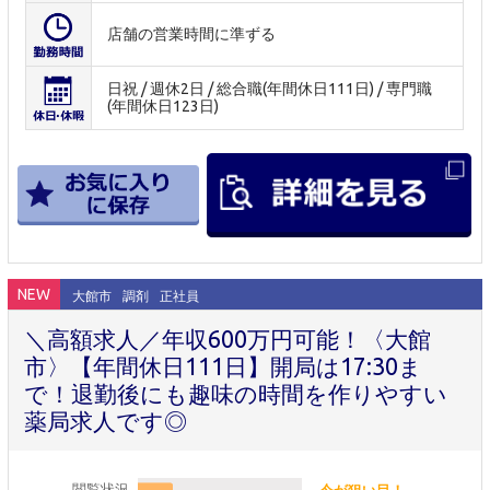
店舗の営業時間に準ずる
日祝 / 週休2日 / 総合職(年間休日111日) / 専門職
(年間休日123日)
NEW
大館市
調剤
正社員
＼高額求人／年収600万円可能！〈大館
市〉【年間休日111日】開局は17:30ま
で！退勤後にも趣味の時間を作りやすい
薬局求人です◎
閲覧状況
今が狙い目！