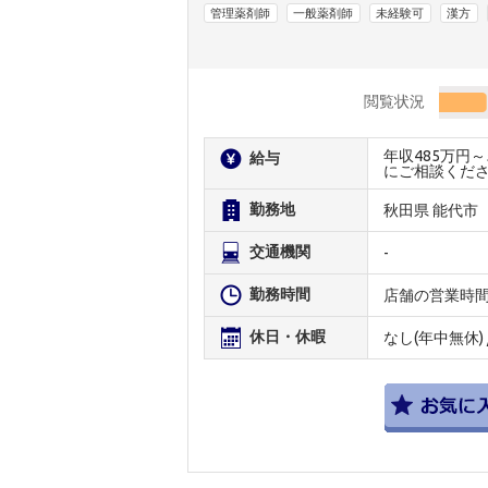
管理薬剤師
一般薬剤師
未経験可
漢方
閲覧状況
年収485万円
給与
にご相談くだ
勤務地
秋田県 能代市
交通機関
-
勤務時間
店舗の営業時
休日・休暇
なし(年中無休) 