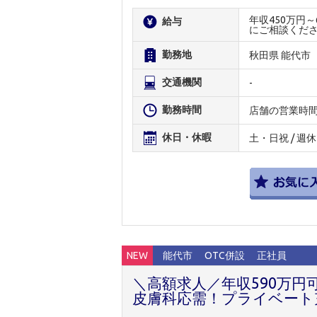
年収450万円
給与
にご相談くだ
勤務地
秋田県 能代市
交通機関
-
勤務時間
店舗の営業時
休日・休暇
土・日祝 / 週休
NEW
能代市
OTC併設
正社員
＼高額求人／年収590万
皮膚科応需！プライベート