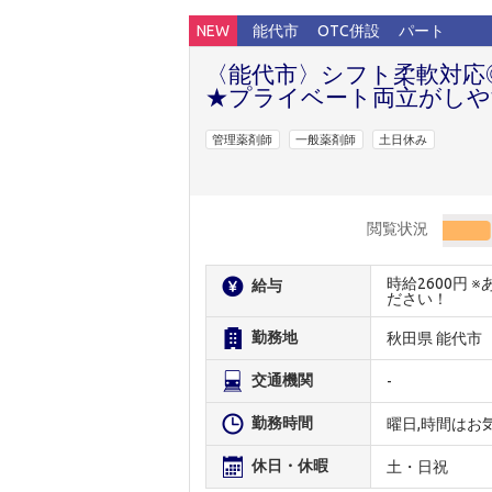
NEW
能代市
OTC併設
パート
〈能代市〉シフト柔軟対応
★プライベート両立がしや
管理薬剤師
一般薬剤師
土日休み
閲覧状況
時給2600円
給与
ださい！
勤務地
秋田県 能代市
交通機関
-
勤務時間
曜日,時間はお
休日・休暇
土・日祝