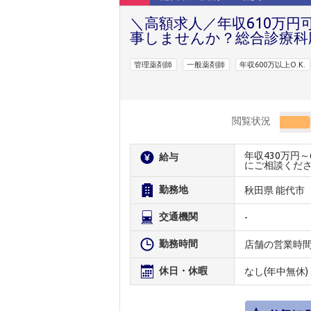
＼高額求人／年収610万
事しませんか？総合診療科
管理薬剤師
一般薬剤師
年収600万以上O.K.
閲覧状況
年収430万円
給与
にご相談くだ
勤務地
秋田県 能代市
交通機関
-
勤務時間
店舗の営業時
休日・休暇
なし(年中無休)