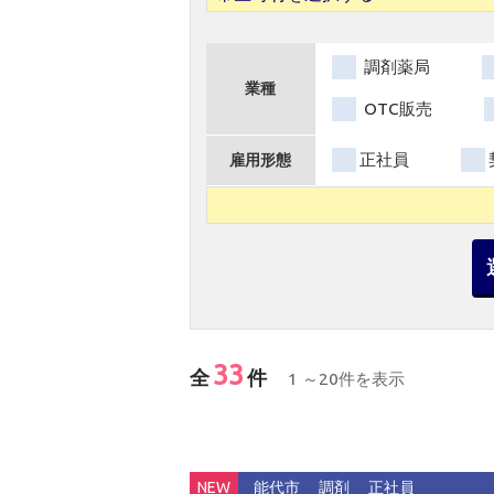
調剤薬局
業種
OTC販売
正社員
雇用形態
33
全
件
1 ～20件を表示
NEW
能代市
調剤
正社員