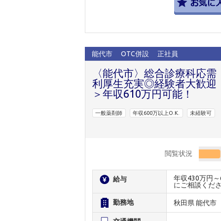
能代市
OTC併設
正社員
〈能代市〉総合診療科応需
利厚生充実◎経験者大歓迎
＞年収610万円可能！
一般薬剤師
年収600万以上O.K.
未経験可
閲覧状況
年収430万円
給与
にご相談くだ
勤務地
秋田県 能代市