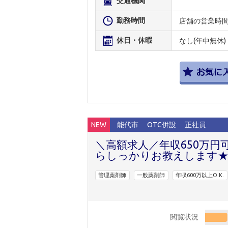
交通機関
勤務時間
店舗の営業時
休日・休暇
なし(年中無休)
NEW
能代市
OTC併設
正社員
＼高額求人／年収650万円
らしっかりお教えします
管理薬剤師
一般薬剤師
年収600万以上O.K.
閲覧状況