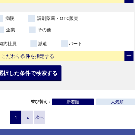
病院
調剤薬局・OTC販売
企業
その他
契約社員
派遣
パート
こだわり条件を指定する
選択した条件で検索する
並び替え：
新着順
人気順
1
2
次へ