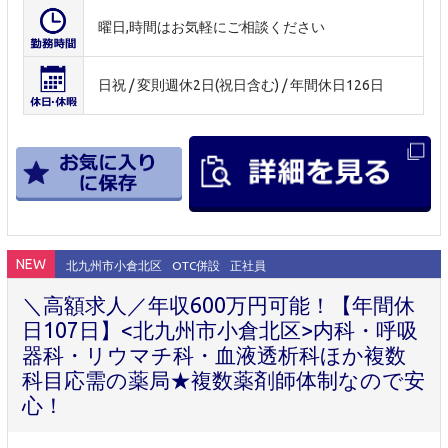
曜日,時間はお気軽にご相談ください
日祝 / 変則週休2日(祝日含む) / 年間休日126日
NEW
北九州市小倉北区
OTC併設
正社員
＼高額求人／年収600万円可能！【年間休
日107日】<北九州市小倉北区>内科・呼吸
器科・リウマチ科・血液透析科ほか複数
科目応需の薬局★複数薬剤師体制なので安
心！