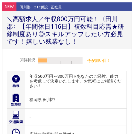
NEW
田川郡
OTC併設
正社員
＼高額求人／年収800万円可能！〈田川
郡〉【年間休日116日】複数科目応需★研
修制度あり◎スキルアップしたい方必見
です！嬉しい残業なし！
閲覧状況
今が狙い目！
年収500万円～800万円 ※あなたのご経験、能力
を考慮して決定いたします。お気軽にご相談くだ
さい！
福岡県 田川郡
-