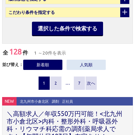
こだわり条件
を指定する
選択した条件で検索する
128
全
件
1 ～20件を表示
並び替え：
新着順
人気順
1
2
…
7
次へ
NEW
北九州市小倉北区
調剤
正社員
＼高額求人／年収550万円可能！<北九州
市小倉北区>内科・整形外科・呼吸器外
科・リウマチ科応需の調剤薬局求人で