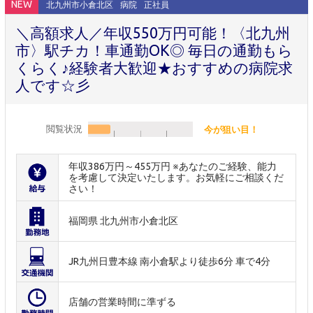
NEW
北九州市小倉北区
病院
正社員
＼高額求人／年収550万円可能！〈北九州
市〉駅チカ！車通勤OK◎ 毎日の通勤もら
くらく♪経験者大歓迎★おすすめの病院求
人です☆彡
閲覧状況
今が狙い目！
年収386万円～455万円 ※あなたのご経験、能力
を考慮して決定いたします。お気軽にご相談くだ
さい！
福岡県 北九州市小倉北区
JR九州日豊本線 南小倉駅より徒歩6分 車で4分
店舗の営業時間に準ずる