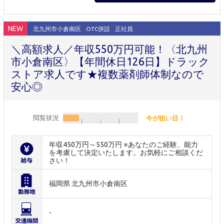
NEW
北九州市小倉南区
OTC併設
正社員
＼高額求人／年収550万円可能！〈北九州
市小倉南区〉【年間休日126日】ドラック
ストア求人です★複数薬剤師体制なので
安心◎
閲覧状況
今が狙い目！
年収450万円～550万円 ※あなたのご経験、能力
を考慮して決定いたします。お気軽にご相談くだ
さい！
福岡県 北九州市小倉南区
-