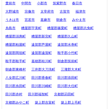
豊前市
中間市
小郡市
筑紫野市
春日市
大野城市
宗像市
太宰府市
古賀市
福津市
うきは市
宮若市
嘉麻市
朝倉市
みやま市
糸島市
糟屋郡宇美町
糟屋郡篠栗町
糟屋郡志免町
糟屋郡須惠町
糟屋郡新宮町
糟屋郡久山町
糟屋郡粕屋町
遠賀郡芦屋町
遠賀郡水巻町
遠賀郡岡垣町
遠賀郡遠賀町
鞍手郡小竹町
鞍手郡鞍手町
嘉穂郡桂川町
朝倉郡筑前町
朝倉郡東峰村
三井郡大刀洗町
三潴郡大木町
八女郡広川町
田川郡香春町
田川郡添田町
田川郡糸田町
田川郡川崎町
田川郡大任町
田川郡赤村
田川郡福智町
京都郡苅田町
京都郡みやこ町
築上郡吉富町
築上郡上毛町