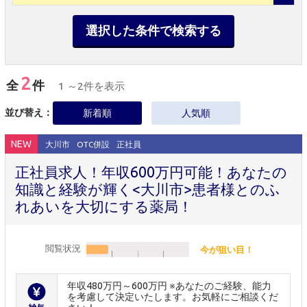
選択した条件で検索する
2
全
件
1 ～2件を表示
並び替え：
新着順
人気順
NEW
大川市
OTC併設
正社員
正社員求人！年収600万円可能！あなたの
知識と経験が輝く<大川市>患者様とのふ
れあいを大切にする薬局！
閲覧状況
今が狙い目！
年収480万円～600万円 ※あなたのご経験、能力
を考慮して決定いたします。お気軽にご相談くだ