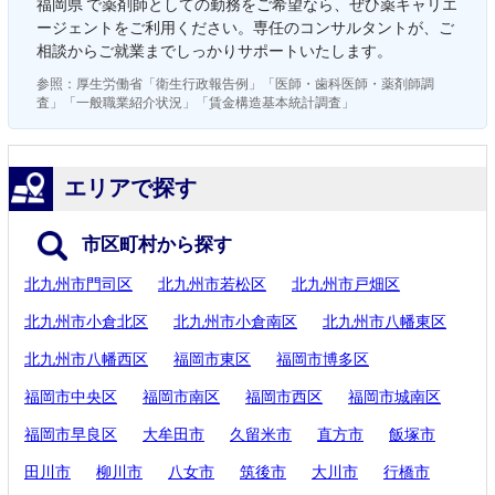
福岡県 で薬剤師としての勤務をご希望なら、ぜひ薬キャリエ
ージェントをご利用ください。専任のコンサルタントが、ご
相談からご就業までしっかりサポートいたします。
参照：厚生労働省「衛生行政報告例」「医師・歯科医師・薬剤師調
査」「一般職業紹介状況」「賃金構造基本統計調査」
エリアで探す
市区町村から探す
北九州市門司区
北九州市若松区
北九州市戸畑区
北九州市小倉北区
北九州市小倉南区
北九州市八幡東区
北九州市八幡西区
福岡市東区
福岡市博多区
福岡市中央区
福岡市南区
福岡市西区
福岡市城南区
福岡市早良区
大牟田市
久留米市
直方市
飯塚市
田川市
柳川市
八女市
筑後市
大川市
行橋市