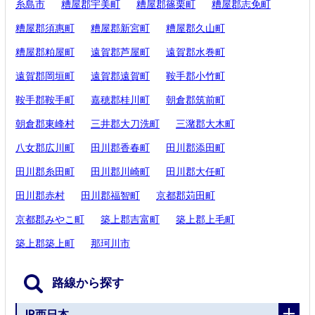
糸島市
糟屋郡宇美町
糟屋郡篠栗町
糟屋郡志免町
糟屋郡須惠町
糟屋郡新宮町
糟屋郡久山町
糟屋郡粕屋町
遠賀郡芦屋町
遠賀郡水巻町
遠賀郡岡垣町
遠賀郡遠賀町
鞍手郡小竹町
鞍手郡鞍手町
嘉穂郡桂川町
朝倉郡筑前町
朝倉郡東峰村
三井郡大刀洗町
三潴郡大木町
八女郡広川町
田川郡香春町
田川郡添田町
田川郡糸田町
田川郡川崎町
田川郡大任町
田川郡赤村
田川郡福智町
京都郡苅田町
京都郡みやこ町
築上郡吉富町
築上郡上毛町
築上郡築上町
那珂川市
路線から探す
JR西日本