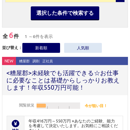
選択した条件で検索する
6
全
件
1 ～6件を表示
並び替え：
新着順
人気順
NEW
糟屋郡
調剤
正社員
<糟屋郡>未経験でも活躍できる☆お仕事
に必要なことは基礎からしっかりお教え
します！年収550万円可能！
閲覧状況
今が狙い目！
年収416万円～550万円 ※あなたのご経験、能力
を考慮して決定いたします。お気軽にご相談くだ