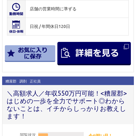
店舗の営業時間に準ずる
日祝 / 年間休日120日
糟屋郡
調剤
正社員
＼高額求人／年収550万円可能！<糟屋郡>
はじめの一歩を全力でサポート◎わから
ないことは、イチからしっかりお教えし
ます！
閲覧状況
今が狙い目！