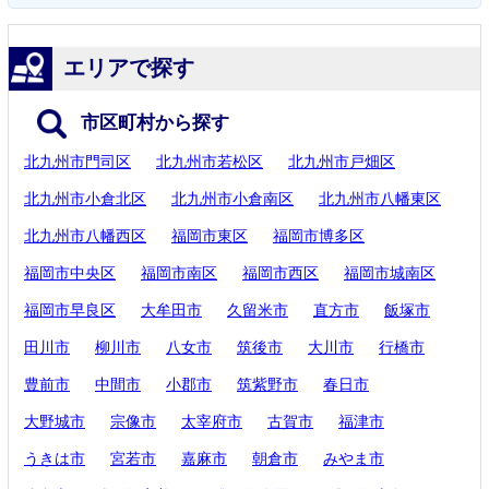
エリアで探す
市区町村から探す
北九州市門司区
北九州市若松区
北九州市戸畑区
北九州市小倉北区
北九州市小倉南区
北九州市八幡東区
北九州市八幡西区
福岡市東区
福岡市博多区
福岡市中央区
福岡市南区
福岡市西区
福岡市城南区
福岡市早良区
大牟田市
久留米市
直方市
飯塚市
田川市
柳川市
八女市
筑後市
大川市
行橋市
豊前市
中間市
小郡市
筑紫野市
春日市
大野城市
宗像市
太宰府市
古賀市
福津市
うきは市
宮若市
嘉麻市
朝倉市
みやま市