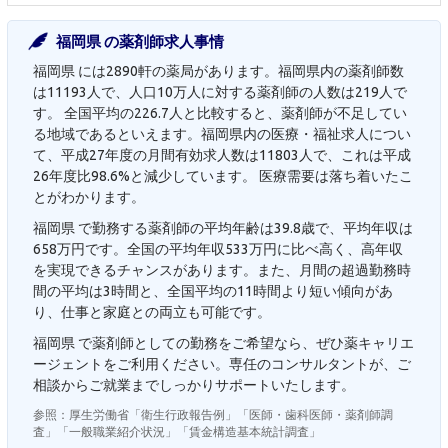
福岡県 の薬剤師求人事情
福岡県 には2890軒の薬局があります。福岡県内の薬剤師数
は11193人で、人口10万人に対する薬剤師の人数は219人で
す。 全国平均の226.7人と比較すると、薬剤師が不足してい
る地域であるといえます。福岡県内の医療・福祉求人につい
て、平成27年度の月間有効求人数は11803人で、これは平成
26年度比98.6%と減少しています。 医療需要は落ち着いたこ
とがわかります。
福岡県 で勤務する薬剤師の平均年齢は39.8歳で、平均年収は
658万円です。全国の平均年収533万円に比べ高く、高年収
を実現できるチャンスがあります。また、月間の超過勤務時
間の平均は3時間と、全国平均の11時間より短い傾向があ
り、仕事と家庭との両立も可能です。
福岡県 で薬剤師としての勤務をご希望なら、ぜひ薬キャリエ
ージェントをご利用ください。専任のコンサルタントが、ご
相談からご就業までしっかりサポートいたします。
参照：厚生労働省「衛生行政報告例」「医師・歯科医師・薬剤師調
査」「一般職業紹介状況」「賃金構造基本統計調査」