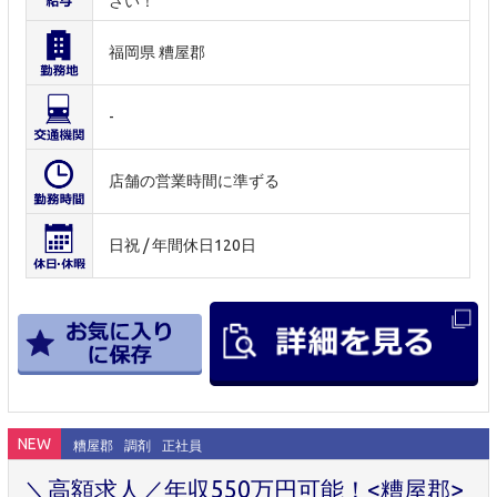
さい！
福岡県 糟屋郡
-
店舗の営業時間に準ずる
日祝 / 年間休日120日
NEW
糟屋郡
調剤
正社員
＼高額求人／年収550万円可能！<糟屋郡>