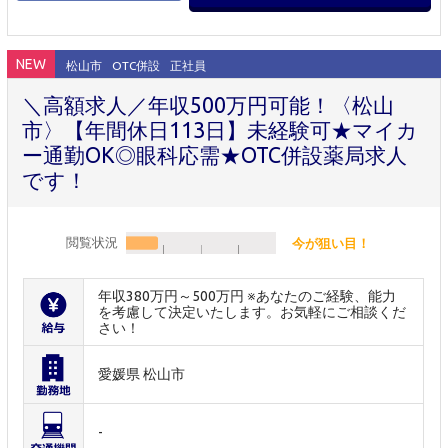
NEW
松山市
OTC併設
正社員
＼高額求人／年収500万円可能！〈松山
市〉【年間休日113日】未経験可★マイカ
ー通勤OK◎眼科応需★OTC併設薬局求人
です！
閲覧状況
今が狙い目！
年収380万円～500万円 ※あなたのご経験、能力
を考慮して決定いたします。お気軽にご相談くだ
さい！
愛媛県 松山市
-