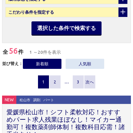
こだわり条件
を指定する
選択した条件で検索する
56
全
件
1 ～20件を表示
並び替え：
新着順
人気順
1
2
…
3
次へ
NEW
松山市
調剤
パート
愛媛県松山市！シフト柔軟対応！おすす
めパート求人残業ほぼなし！マイカー通
勤可！複数薬剤師体制！複数科目応需！諸