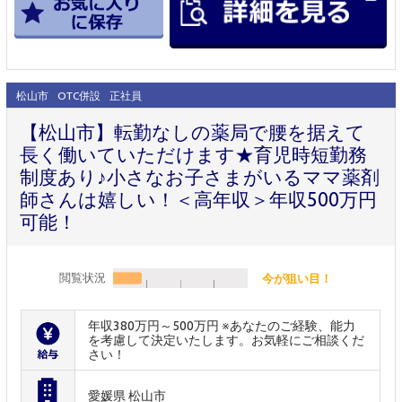
松山市
OTC併設
正社員
【松山市】転勤なしの薬局で腰を据えて
長く働いていただけます★育児時短勤務
制度あり♪小さなお子さまがいるママ薬剤
師さんは嬉しい！＜高年収＞年収500万円
可能！
閲覧状況
今が狙い目！
年収380万円～500万円 ※あなたのご経験、能力
を考慮して決定いたします。お気軽にご相談くだ
さい！
愛媛県 松山市