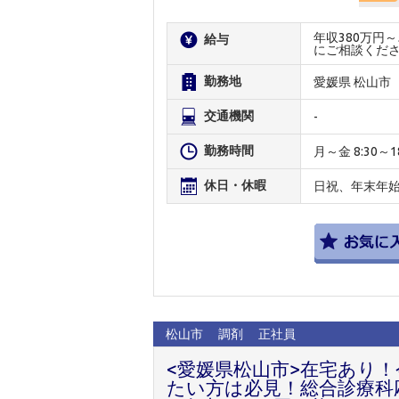
年収380万円
給与
にご相談くだ
勤務地
愛媛県 松山市
交通機関
-
勤務時間
月～金 8:30～18
休日・休暇
日祝、年末年始、
松山市
調剤
正社員
<愛媛県松山市>在宅あり
たい方は必見！総合診療科