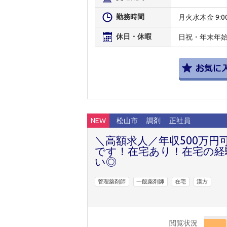
勤務時間
月火水木金 9:00～
休日・休暇
日祝・年末年始 
NEW
松山市
調剤
正社員
＼高額求人／年収500万円
です！在宅あり！在宅の経
い◎
管理薬剤師
一般薬剤師
在宅
漢方
閲覧状況