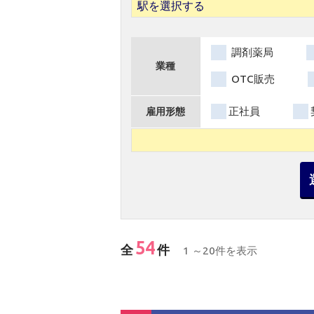
駅を選択する
調剤薬局
業種
OTC販売
正社員
雇用形態
54
全
件
1 ～20件を表示