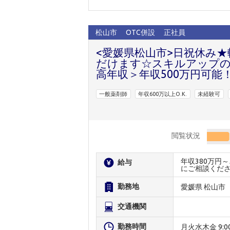
松山市
OTC併設
正社員
<愛媛県松山市>日祝休み
だけます☆スキルアップの
高年収＞年収500万円可能
一般薬剤師
年収600万以上O.K.
未経験可
閲覧状況
年収380万円
給与
にご相談くだ
勤務地
愛媛県 松山市
交通機関
勤務時間
月火水木金 9:00～