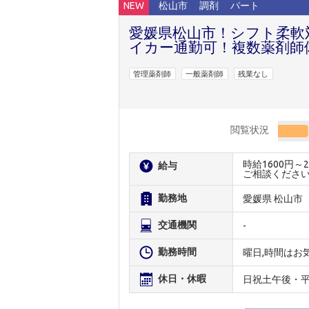
NEW
松山市
調剤
パート
愛媛県松山市！シフト柔軟
イカー通勤可！複数薬剤師
管理薬剤師
一般薬剤師
残業なし
閲覧状況
時給1600円
給与
ご相談くださ
勤務地
愛媛県 松山市
交通機関
-
勤務時間
曜日,時間はお
休日・休暇
日祝土午後・平日