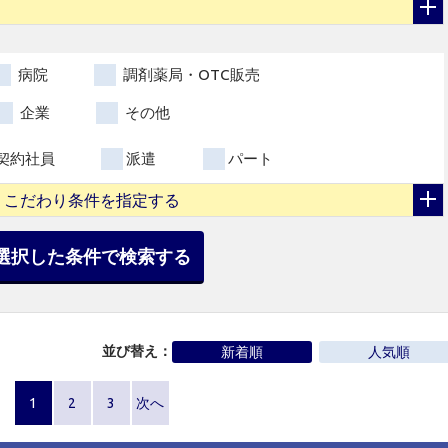
病院
調剤薬局・OTC販売
企業
その他
契約社員
派遣
パート
こだわり条件を指定する
選択した条件で検索する
並び替え：
新着順
人気順
1
2
3
次へ