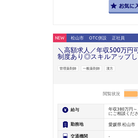
NEW
松山市
OTC併設
正社員
＼高額求人／年収500万円
制度あり◎スキルアップ
管理薬剤師
一般薬剤師
漢方
閲覧状況
年収380万円
給与
にご相談くだ
勤務地
愛媛県 松山市
交通機関
-