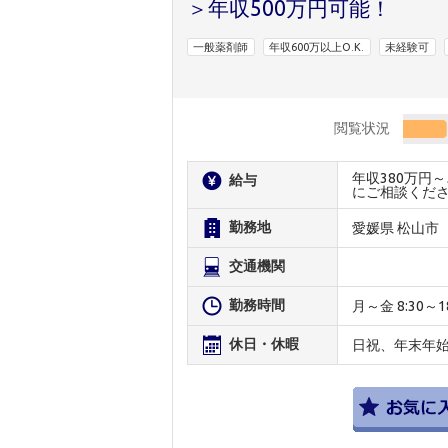
＞年収500万円可能！
一般薬剤師
年収600万以上O.K.
未経験可
閲覧状況
年収380万円
給与
にご相談くだ
勤務地
愛媛県 松山市
交通機関
勤務時間
月～金 8:30～18
休日・休暇
日祝、年末年始、