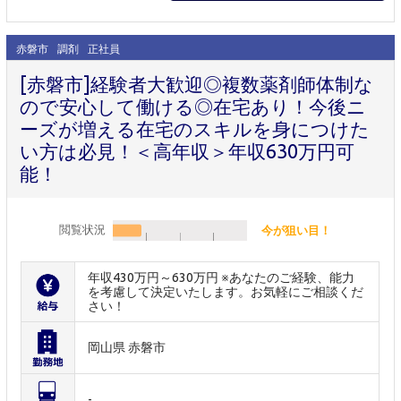
赤磐市
調剤
正社員
[赤磐市]経験者大歓迎◎複数薬剤師体制な
ので安心して働ける◎在宅あり！今後ニ
ーズが増える在宅のスキルを身につけた
い方は必見！＜高年収＞年収630万円可
能！
閲覧状況
今が狙い目！
年収430万円～630万円 ※あなたのご経験、能力
を考慮して決定いたします。お気軽にご相談くだ
さい！
岡山県 赤磐市
-