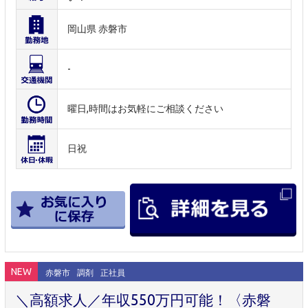
岡山県 赤磐市
-
曜日,時間はお気軽にご相談ください
日祝
NEW
赤磐市
調剤
正社員
＼高額求人／年収550万円可能！〈赤磐