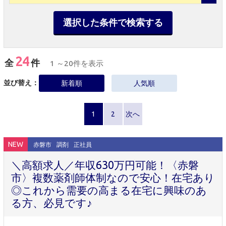
選択した条件で検索する
24
全
件
1 ～20件を表示
並び替え：
新着順
人気順
1
2
次へ
NEW
赤磐市
調剤
正社員
＼高額求人／年収630万円可能！〈赤磐
市〉複数薬剤師体制なので安心！在宅あり
◎これから需要の高まる在宅に興味のあ
る方、必見です♪