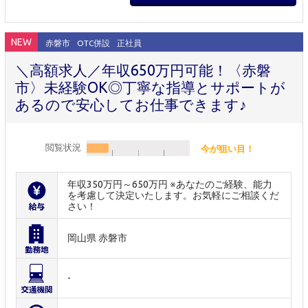
NEW
赤磐市
OTC併設
正社員
＼高額求人／年収650万円可能！〈赤磐
市〉未経験OK◎丁寧な指導とサポートが
あるので安心してお仕事できます♪
閲覧状況
今が狙い目！
年収350万円～650万円 ※あなたのご経験、能力
を考慮して決定いたします。お気軽にご相談くだ
さい！
岡山県 赤磐市
-