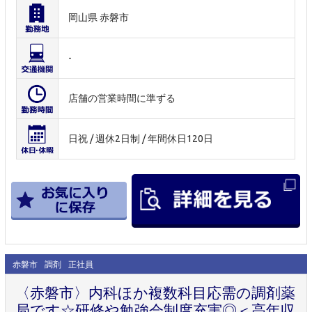
岡山県 赤磐市
-
店舗の営業時間に準ずる
日祝 / 週休2日制 / 年間休日120日
赤磐市
調剤
正社員
〈赤磐市〉内科ほか複数科目応需の調剤薬
局です☆研修や勉強会制度充実◎＜高年収