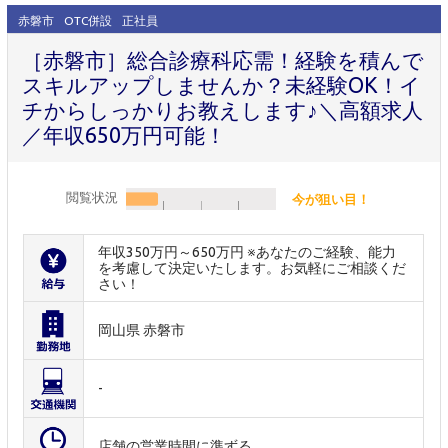
赤磐市
OTC併設
正社員
［赤磐市］総合診療科応需！経験を積んで
スキルアップしませんか？未経験OK！イ
チからしっかりお教えします♪＼高額求人
／年収650万円可能！
閲覧状況
今が狙い目！
年収350万円～650万円 ※あなたのご経験、能力
を考慮して決定いたします。お気軽にご相談くだ
さい！
岡山県 赤磐市
-
店舗の営業時間に準ずる