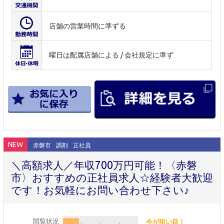
店舗の営業時間に準ずる
曜日は配属店舗による / 会社規定に準ず
NEW
赤磐市
調剤
正社員
＼高額求人／年収700万円可能！〈赤磐
市〉おすすめの正社員求人☆経験者大歓迎
です！お気軽にお問い合わせ下さい♪
閲覧状況
今が狙い目！