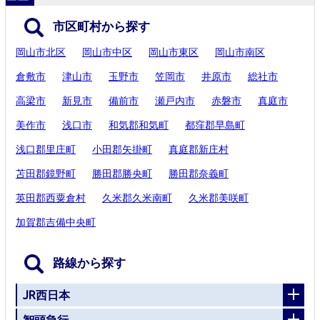
市区町村から探す
岡山市北区
岡山市中区
岡山市東区
岡山市南区
倉敷市
津山市
玉野市
笠岡市
井原市
総社市
高梁市
新見市
備前市
瀬戸内市
赤磐市
真庭市
美作市
浅口市
和気郡和気町
都窪郡早島町
浅口郡里庄町
小田郡矢掛町
真庭郡新庄村
苫田郡鏡野町
勝田郡勝央町
勝田郡奈義町
英田郡西粟倉村
久米郡久米南町
久米郡美咲町
加賀郡吉備中央町
路線から探す
JR西日本
智頭急行