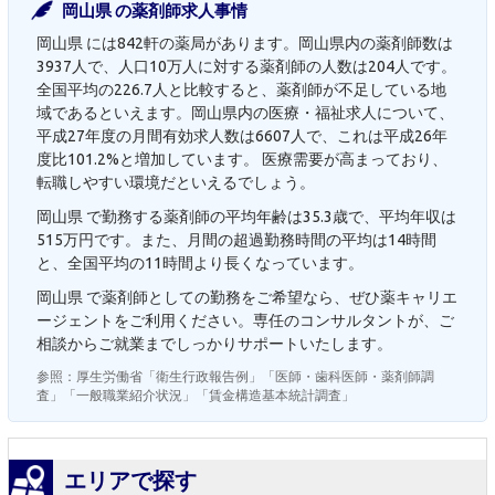
岡山県 の薬剤師求人事情
岡山県 には842軒の薬局があります。岡山県内の薬剤師数は
3937人で、人口10万人に対する薬剤師の人数は204人です。
全国平均の226.7人と比較すると、薬剤師が不足している地
域であるといえます。岡山県内の医療・福祉求人について、
平成27年度の月間有効求人数は6607人で、これは平成26年
度比101.2%と増加しています。 医療需要が高まっており、
転職しやすい環境だといえるでしょう。
岡山県 で勤務する薬剤師の平均年齢は35.3歳で、平均年収は
515万円です。また、月間の超過勤務時間の平均は14時間
と、全国平均の11時間より長くなっています。
岡山県 で薬剤師としての勤務をご希望なら、ぜひ薬キャリエ
ージェントをご利用ください。専任のコンサルタントが、ご
相談からご就業までしっかりサポートいたします。
参照：厚生労働省「衛生行政報告例」「医師・歯科医師・薬剤師調
査」「一般職業紹介状況」「賃金構造基本統計調査」
エリアで探す