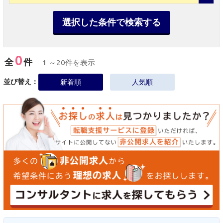
選択した条件で検索する
0
全
件
1 ～20件を表示
並び替え：
新着順
人気順